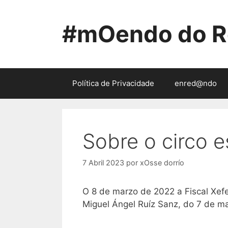
Saltar
ao
#mOendo do R
contido
Política de Privacidade
enred@ndo
Sobre o circo e
7 Abril 2023
por
xOsse dorrío
O 8 de marzo de 2022 a Fiscal Xefe
Miguel Ángel Ruíz Sanz, do 7 de 