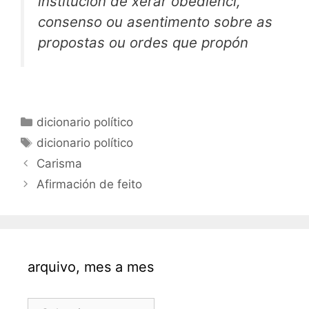
institución de xerar obedienci,
consenso ou asentimento sobre as
propostas ou ordes que propón
Categorías
dicionario político
Etiquetas
dicionario político
Carisma
Afirmación de feito
arquivo, mes a mes
arquivo,