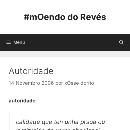
Saltar
ao
#mOendo do Revés
contido
Menú
Autoridade
14 Novembro 2006
por
xOsse dorrío
autoridade:
calidade que ten unha prsoa ou