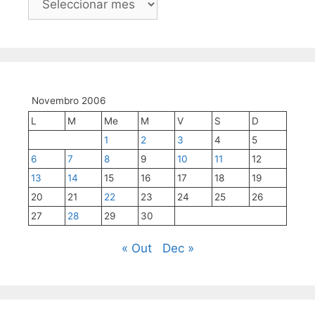
mes
a
mes
Novembro 2006
L
M
Me
M
V
S
D
1
2
3
4
5
6
7
8
9
10
11
12
13
14
15
16
17
18
19
20
21
22
23
24
25
26
27
28
29
30
« Out
Dec »