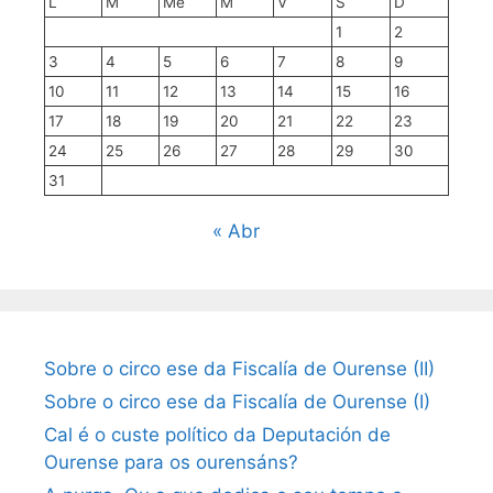
L
M
Me
M
V
S
D
1
2
3
4
5
6
7
8
9
10
11
12
13
14
15
16
17
18
19
20
21
22
23
24
25
26
27
28
29
30
31
« Abr
Sobre o circo ese da Fiscalía de Ourense (II)
Sobre o circo ese da Fiscalía de Ourense (I)
Cal é o custe político da Deputación de
Ourense para os ourensáns?