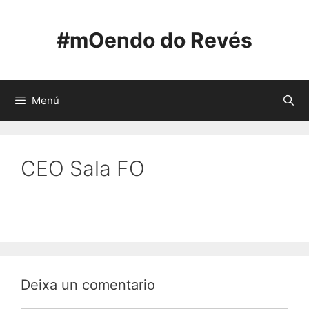
Saltar
ao
#mOendo do Revés
contido
Menú
CEO Sala FO
Deixa un comentario