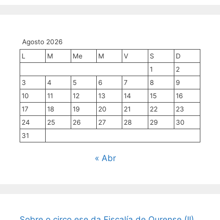
mes
Agosto 2026
L
M
Me
M
V
S
D
1
2
3
4
5
6
7
8
9
10
11
12
13
14
15
16
17
18
19
20
21
22
23
24
25
26
27
28
29
30
31
« Abr
Sobre o circo ese da Fiscalía de Ourense (II)