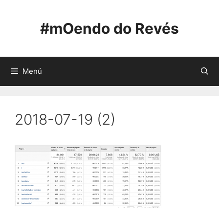
Saltar
ao
#mOendo do Revés
contido
Menú
2018-07-19 (2)