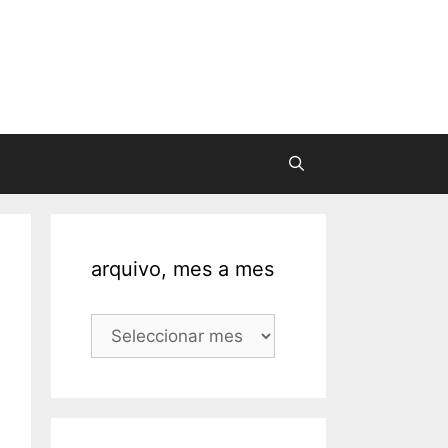
arquivo, mes a mes
arquivo,
mes
a
mes