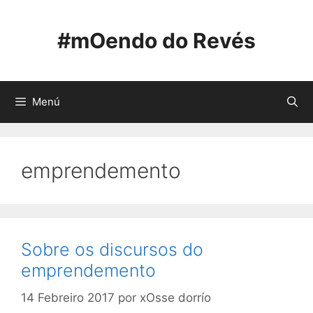
Saltar
ao
#mOendo do Revés
contido
Menú
emprendemento
Sobre os discursos do
emprendemento
14 Febreiro 2017
por
xOsse dorrío