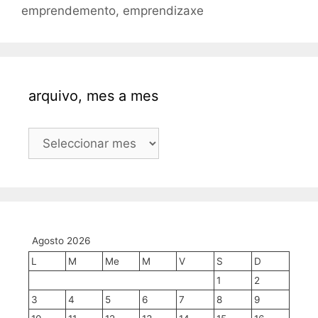
emprendemento
,
emprendizaxe
arquivo, mes a mes
arquivo,
mes
a
mes
Agosto 2026
L
M
Me
M
V
S
D
1
2
3
4
5
6
7
8
9