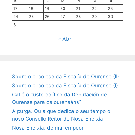
10
11
12
13
14
15
16
17
18
19
20
21
22
23
24
25
26
27
28
29
30
31
« Abr
Sobre o circo ese da Fiscalía de Ourense (II)
Sobre o circo ese da Fiscalía de Ourense (I)
Cal é o custe político da Deputación de
Ourense para os ourensáns?
A purga. Ou a que dedica o seu tempo o
novo Consello Reitor de Nosa Enerxía
Nosa Enerxía: de mal en peor