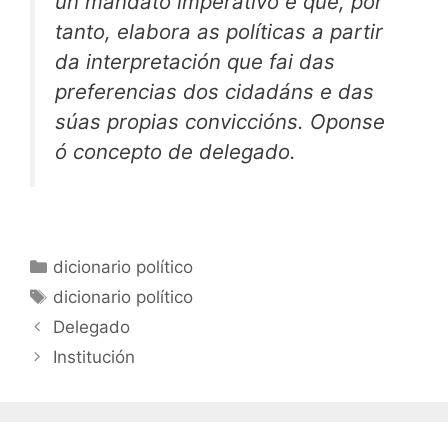
un mandato imperativo e que, por
tanto, elabora as políticas a partir
da interpretación que fai das
preferencias dos cidadáns e das
súas propias conviccións. Oponse
ó concepto de delegado.
Categorías
dicionario político
Etiquetas
dicionario político
Delegado
Institución