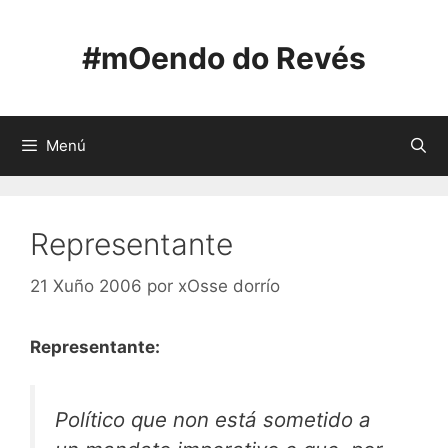
Saltar
ao
#mOendo do Revés
contido
Menú
Representante
21 Xuño 2006
por
xOsse dorrío
Representante:
Político que non está sometido a