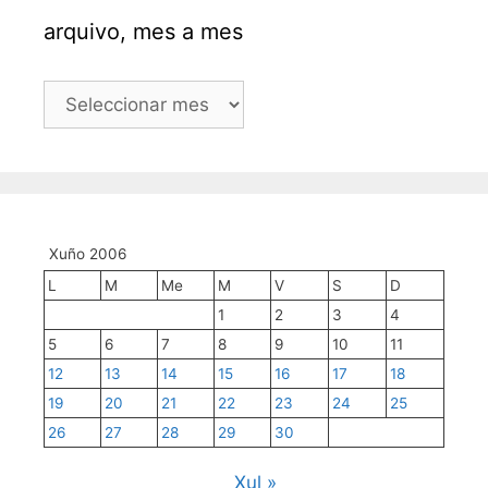
arquivo, mes a mes
arquivo,
mes
a
mes
Xuño 2006
L
M
Me
M
V
S
D
1
2
3
4
5
6
7
8
9
10
11
12
13
14
15
16
17
18
19
20
21
22
23
24
25
26
27
28
29
30
Xul »