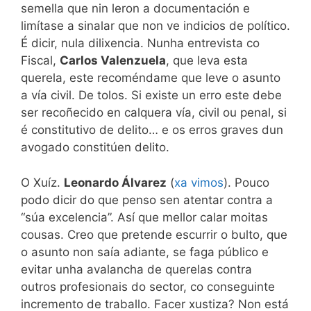
semella que nin leron a documentación e
limítase a sinalar que non ve indicios de político.
É dicir, nula dilixencia. Nunha entrevista co
Fiscal,
Carlos Valenzuela
, que leva esta
querela, este recoméndame que leve o asunto
a vía civil. De tolos. Si existe un erro este debe
ser recoñecido en calquera vía, civil ou penal, si
é constitutivo de delito… e os erros graves dun
avogado constitúen delito.
O Xuíz.
Leonardo Álvarez
(
xa vimos
). Pouco
podo dicir do que penso sen atentar contra a
“súa excelencia”. Así que mellor calar moitas
cousas. Creo que pretende escurrir o bulto, que
o asunto non saía adiante, se faga público e
evitar unha avalancha de querelas contra
outros profesionais do sector, co conseguinte
incremento de traballo. Facer xustiza? Non está