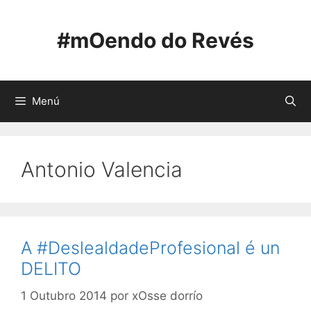
Saltar
ao
#mOendo do Revés
contido
Menú
Antonio Valencia
A #DeslealdadeProfesional é un
DELITO
1 Outubro 2014
por
xOsse dorrío