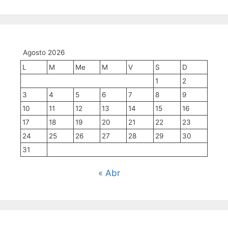
a
mes
Agosto 2026
L
M
Me
M
V
S
D
1
2
3
4
5
6
7
8
9
10
11
12
13
14
15
16
17
18
19
20
21
22
23
24
25
26
27
28
29
30
31
« Abr