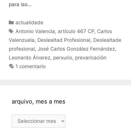
para iso…
Categorías
actualidade
Etiquetas
Antonio Valencia
,
artículo 467 CP
,
Carlos
Valenzuela
,
Deslealtad Profesional
,
Deslealtade
profesional
,
José Carlos González Fernández
,
Leonardo Álvarez
,
perxurio
,
prevaricación
1 comentario
arquivo, mes a mes
arquivo,
mes