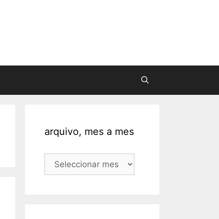
arquivo, mes a mes
arquivo,
mes
a
mes