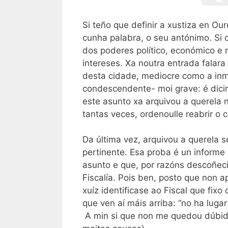
Si teño que definir a xustiza en Ou
cunha palabra, o seu antónimo. Si 
dos poderes político, económico e m
intereses. Xa noutra entrada falar
desta cidade, mediocre como a inm
condescendente- moi grave: é dici
este asunto xa arquivou a querela n
tantas veces, ordenoulle reabrir o c
Da última vez, arquivou a querela 
pertinente. Esa proba é un informe
asunto e que, por razóns descoñeci
Fiscalía. Pois ben, posto que non 
xuíz identificase ao Fiscal que fix
que ven aí máis arriba: “no ha luga
A min si que non me quedou dúbida