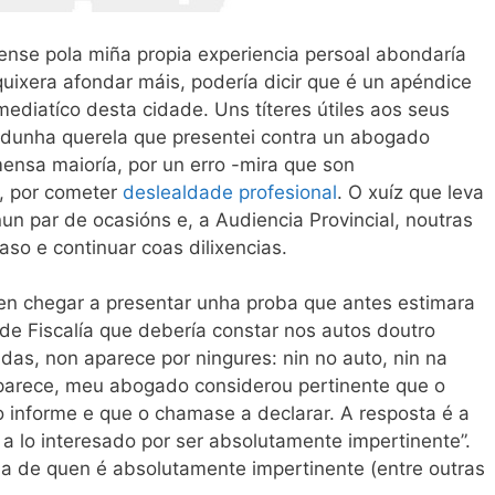
rense pola miña propia experiencia persoal abondaría
quixera afondar máis, podería dicir que é un apéndice
ediatíco desta cidade. Uns títeres útiles aos seus
a dunha querela que presentei contra un abogado
ensa maioría, por un erro -mira que son
r, por cometer
deslealdade profesional
. O xuíz que leva
un par de ocasións e, a Audiencia Provincial, noutras
aso e continuar coas dilixencias.
sen chegar a presentar unha proba que antes estimara
 de Fiscalía que debería constar nos autos doutro
das, non aparece por ningures: nin no auto, nin na
aparece, meu abogado considerou pertinente que o
o o informe e que o chamase a declarar. A resposta é a
r a lo interesado por ser absolutamente impertinente”.
 de quen é absolutamente impertinente (entre outras