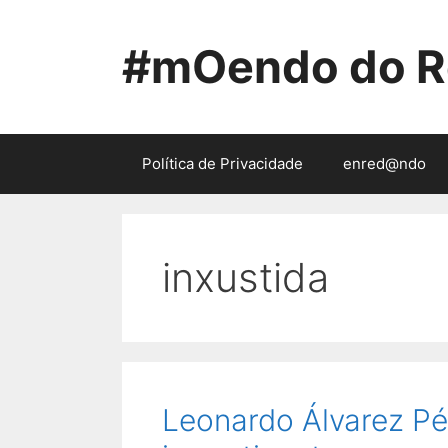
Saltar
ao
#mOendo do R
contido
Política de Privacidade
enred@ndo
inxustida
Leonardo Álvarez Pé