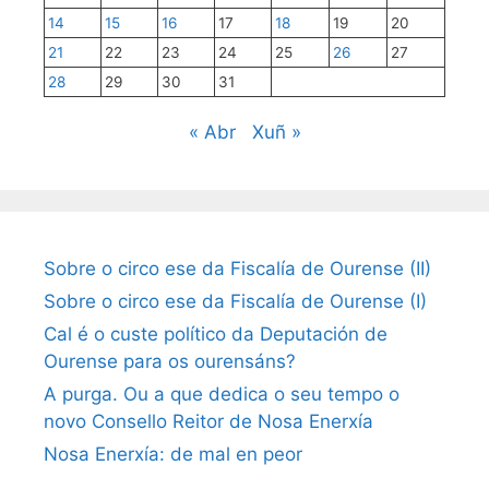
14
15
16
17
18
19
20
21
22
23
24
25
26
27
28
29
30
31
« Abr
Xuñ »
Sobre o circo ese da Fiscalía de Ourense (II)
Sobre o circo ese da Fiscalía de Ourense (I)
Cal é o custe político da Deputación de
Ourense para os ourensáns?
A purga. Ou a que dedica o seu tempo o
novo Consello Reitor de Nosa Enerxía
Nosa Enerxía: de mal en peor