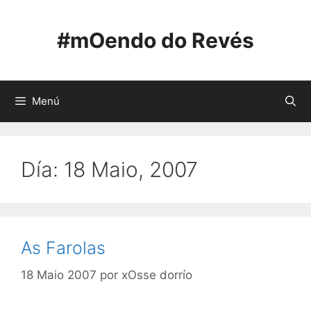
Saltar
ao
#mOendo do Revés
contido
Menú
Día:
18 Maio, 2007
As Farolas
18 Maio 2007
por
xOsse dorrío