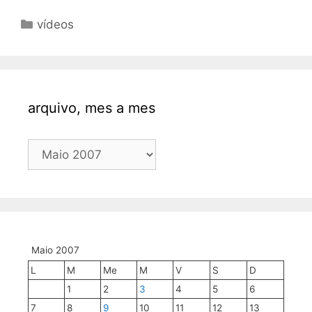
Categorías
vídeos
arquivo, mes a mes
arquivo,
mes
a
mes
Maio 2007
L
M
Me
M
V
S
D
1
2
3
4
5
6
7
8
9
10
11
12
13