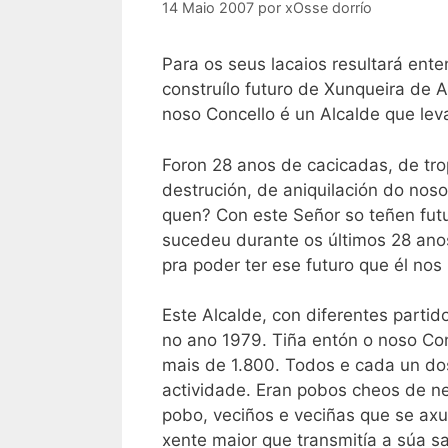
14 Maio 2007
por
xOsse dorrío
Para os seus lacaios resultará ente
construílo futuro de Xunqueira de 
noso Concello é un Alcalde que lev
Foron 28 anos de cacicadas, de tro
destrución, de aniquilación do noso
quen? Con este Señor so teñen fut
sucedeu durante os últimos 28 an
pra poder ter ese futuro que él nos
Este Alcalde, con diferentes partido
no ano 1979. Tiña entón o noso Co
mais de 1.800. Todos e cada un dos
actividade. Eran pobos cheos de 
pobo, veciños e veciñas que se axu
xente maior que transmitía a súa sa