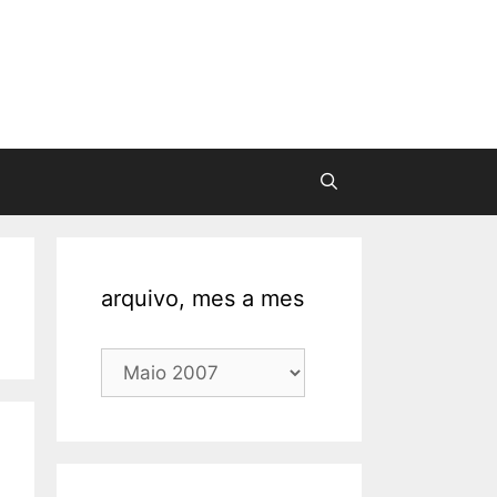
arquivo, mes a mes
arquivo,
mes
a
mes