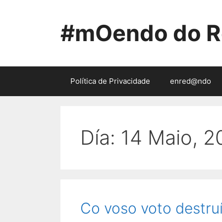
Saltar
ao
#mOendo do R
contido
Política de Privacidade
enred@ndo
Día:
14 Maio, 2
Co voso voto destruí