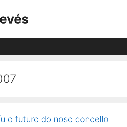
evés
007
u o futuro do noso concello