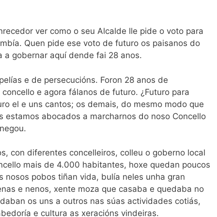
nrecedor ver como o seu Alcalde lle pide o voto para
Ambía. Quen pide ese voto de futuro os paisanos do
a a gobernar aquí dende fai 28 anos.
pelías e de persecucións. Foron 28 anos de
 concello e agora fálanos de futuro. ¿Futuro para
uro el e uns cantos; os demais, do mesmo modo que
os estamos abocados a marcharnos do noso Concello
 negou.
s, con diferentes concelleiros, colleu o goberno local
ncello mais de 4.000 habitantes, hoxe quedan poucos
 nosos pobos tiñan vida, bulía neles unha gran
nenas e nenos, xente moza que casaba e quedaba no
daban os uns a outros nas súas actividades cotiás,
bedoría e cultura as xeracións vindeiras.