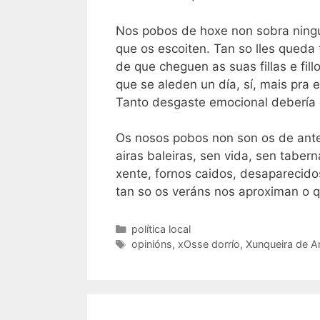
Nos pobos de hoxe non sobra ningú
que os escoiten. Tan so lles queda 
de que cheguen as suas fillas e fill
que se aleden un día, sí, mais pra 
Tanto desgaste emocional debería 
Os nosos pobos non son os de ante
airas baleiras, sen vida, sen taber
xente, fornos caidos, desaparecid
tan so os veráns nos aproximan o 
Categorías
política local
Etiquetas
opinións
,
xOsse dorrío
,
Xunqueira de A