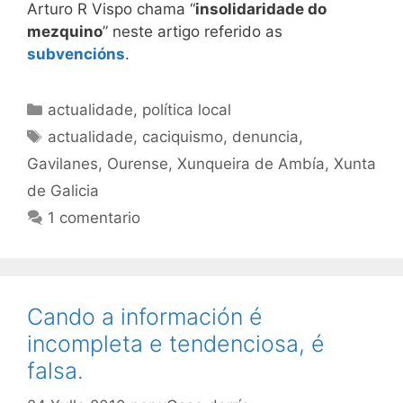
Arturo R Vispo chama “
insolidaridade do
mezquino
” neste artigo referido as
subvencións
.
Categorías
actualidade
,
política local
Etiquetas
actualidade
,
caciquismo
,
denuncia
,
Gavilanes
,
Ourense
,
Xunqueira de Ambía
,
Xunta
de Galicia
1 comentario
Cando a información é
incompleta e tendenciosa, é
falsa.