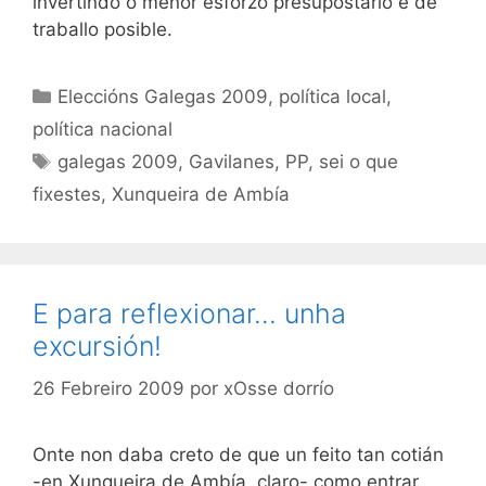
invertindo o menor esforzo presupostario e de
traballo posible.
Categorías
Eleccións Galegas 2009
,
política local
,
política nacional
Etiquetas
galegas 2009
,
Gavilanes
,
PP
,
sei o que
fixestes
,
Xunqueira de Ambía
E para reflexionar… unha
excursión!
26 Febreiro 2009
por
xOsse dorrío
Onte non daba creto de que un feito tan cotián
-en Xunqueira de Ambía, claro- como entrar