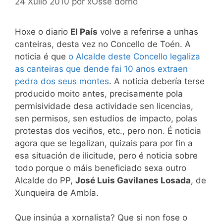
24 Xullo 2010
por
xOsse dorrío
Hoxe o diario
El País
volve a referirse a unhas
canteiras, desta vez no Concello de Toén. A
noticia é que
o Alcalde deste Concello legaliza
as canteiras que dende fai 10 anos extraen
pedra dos seus montes
. A noticia debería terse
producido moito antes, precisamente pola
permisividade desa actividade sen licencias,
sen permisos, sen estudios de impacto, polas
protestas dos veciños, etc., pero non. É noticia
agora que se legalizan, quizais para por fin a
esa situación de ilicitude, pero é noticia sobre
todo porque o máis beneficiado sexa outro
Alcalde do PP,
José Luis Gavilanes Losada
, de
Xunqueira de Ambía.
Que insinúa a xornalista? Que si non fose o