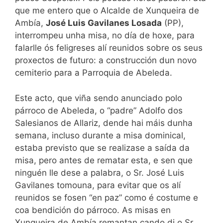
que me entero que o Alcalde de Xunqueira de
Ambía,
José Luis Gavilanes Losada
(PP),
interrompeu unha misa, no día de hoxe, para
falarlle ós feligreses alí reunidos sobre os seus
proxectos de futuro: a construcción dun novo
cemiterio para a Parroquia de Abeleda.
Este acto, que viña sendo anunciado polo
párroco de Abeleda, o “padre” Adolfo dos
Salesianos de Allariz, dende hai máis dunha
semana, incluso durante a misa dominical,
estaba previsto que se realizase a saída da
misa, pero antes de rematar esta, e sen que
ninguén lle dese a palabra, o Sr. José Luis
Gavilanes tomouna, para evitar que os alí
reunidos se fosen “en paz” como é costume e
coa bendición do párroco. As misas en
Xunqueira de Ambía remantan cando di o Sr.