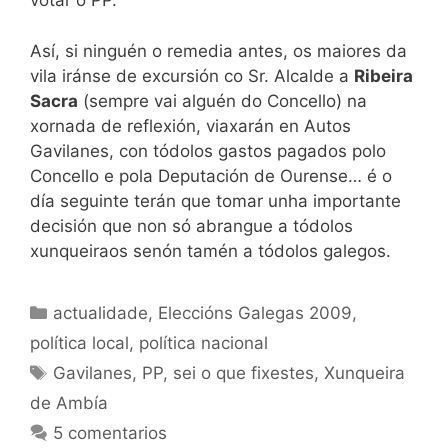
votar o PP.
Así, si ninguén o remedia antes, os maiores da
vila iránse de excursión co Sr. Alcalde a
Ribeira
Sacra
(sempre vai alguén do Concello) na
xornada de reflexión, viaxarán en Autos
Gavilanes, con tódolos gastos pagados polo
Concello e pola Deputación de Ourense… é o
día seguinte terán que tomar unha importante
decisión que non só abrangue a tódolos
xunqueiraos senón tamén a tódolos galegos.
Categorías
actualidade
,
Eleccións Galegas 2009
,
política local
,
política nacional
Etiquetas
Gavilanes
,
PP
,
sei o que fixestes
,
Xunqueira
de Ambía
5 comentarios