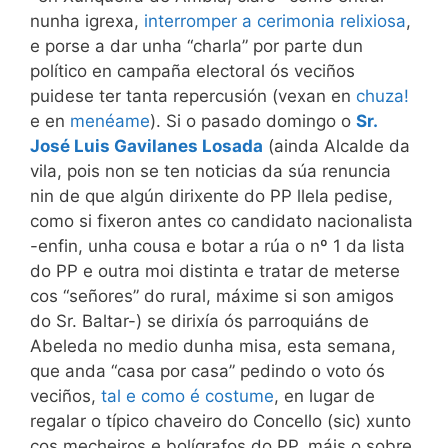
nunha igrexa,
interromper a cerimonia relixiosa
,
e porse a dar unha “charla” por parte dun
político en campaña electoral ós veciños
puidese ter tanta repercusión (vexan en
chuza!
e en
menéame
). Si o pasado domingo o
Sr.
José Luis Gavilanes Losada
(ainda Alcalde da
vila, pois non se ten noticias da súa renuncia
nin de que algún dirixente do PP llela pedise,
como si fixeron antes co candidato nacionalista
-enfin, unha cousa e botar a rúa o nº 1 da lista
do PP e outra moi distinta e tratar de meterse
cos “señores” do rural, máxime si son amigos
do Sr. Baltar-) se dirixía ós parroquiáns de
Abeleda no medio dunha misa, esta semana,
que anda “casa por casa” pedindo o voto ós
veciños,
tal e como é costume
, en lugar de
regalar o típico chaveiro do Concello (sic) xunto
cos mecheiros e bolígrafos do PP, máis o sobre