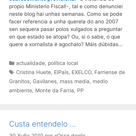
propio Ministerio Fiscal!-, tal e como denunciei
neste blog hai unhas semanas. Como se pode
facer referencia a unha querela do ano 2007
sen sequera pasar polos xulgados a preguntar
en que estado se atopa? Ou, si o sabe, o que
quere a xornalista é agochalo? Máis dúbidas…
Categorías
actualidade
,
política local
Etiquetas
Cristina Huete
,
ElPaís
,
EXELCO
,
Farriense de
Granitos
,
Gavilanes
,
mass media
,
medio
ambiente
,
Monte da Farria
,
PP
Custa entendelo …
30 Xuño 2010
por
xOsse dorrío