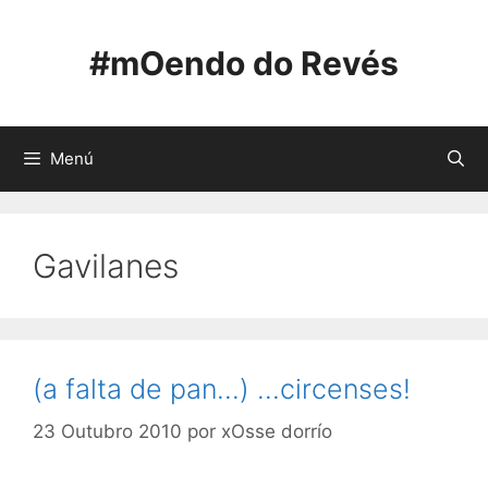
Saltar
ao
#mOendo do Revés
contido
Menú
Gavilanes
(a falta de pan…) …circenses!
23 Outubro 2010
por
xOsse dorrío