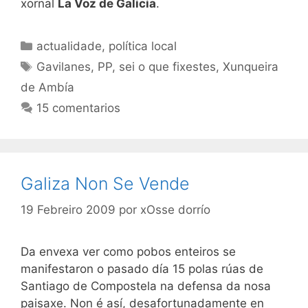
xornal
La Voz de Galicia
.
Categorías
actualidade
,
política local
Etiquetas
Gavilanes
,
PP
,
sei o que fixestes
,
Xunqueira
de Ambía
15 comentarios
Galiza Non Se Vende
19 Febreiro 2009
por
xOsse dorrío
Da envexa ver como pobos enteiros se
manifestaron o pasado día 15 polas rúas de
Santiago de Compostela na defensa da nosa
paisaxe. Non é así, desafortunadamente en