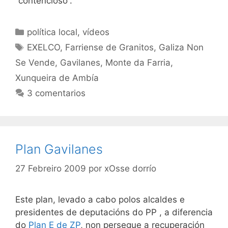
“contencioso”.
Categorías
política local
,
vídeos
Etiquetas
EXELCO
,
Farriense de Granitos
,
Galiza Non
Se Vende
,
Gavilanes
,
Monte da Farria
,
Xunqueira de Ambía
3 comentarios
Plan Gavilanes
27 Febreiro 2009
por
xOsse dorrío
Este plan, levado a cabo polos alcaldes e
presidentes de deputacións do PP , a diferencia
do
Plan E de ZP
, non persegue a recuperación