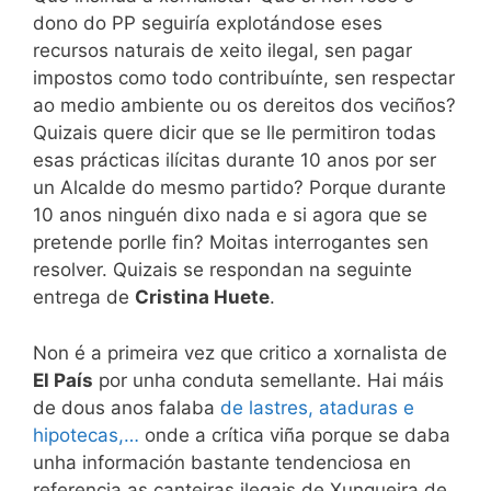
dono do PP seguiría explotándose eses
recursos naturais de xeito ilegal, sen pagar
impostos como todo contribuínte, sen respectar
ao medio ambiente ou os dereitos dos veciños?
Quizais quere dicir que se lle permitiron todas
esas prácticas ilícitas durante 10 anos por ser
un Alcalde do mesmo partido? Porque durante
10 anos ninguén dixo nada e si agora que se
pretende porlle fin? Moitas interrogantes sen
resolver. Quizais se respondan na seguinte
entrega de
Cristina Huete
.
Non é a primeira vez que critico a xornalista de
El País
por unha conduta semellante. Hai máis
de dous anos falaba
de lastres, ataduras e
hipotecas,…
onde a crítica viña porque se daba
unha información bastante tendenciosa en
referencia as canteiras ilegais de Xunqueira de