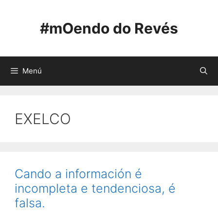
Saltar
ao
#mOendo do Revés
contido
Menú
EXELCO
Cando a información é
incompleta e tendenciosa, é
falsa.