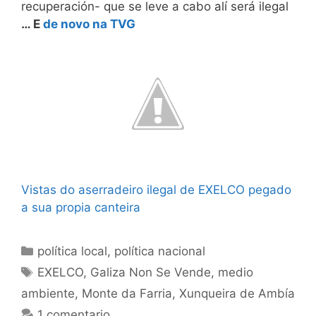
recuperación- que se leve a cabo alí será ilegal
… E
de novo na TVG
Vistas do aserradeiro ilegal de EXELCO pegado
a sua propia canteira
Categorías
política local
,
política nacional
Etiquetas
EXELCO
,
Galiza Non Se Vende
,
medio
ambiente
,
Monte da Farria
,
Xunqueira de Ambía
1 comentario