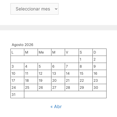
arquivo,
mes
a
mes
Agosto 2026
L
M
Me
M
V
S
D
1
2
3
4
5
6
7
8
9
10
11
12
13
14
15
16
17
18
19
20
21
22
23
24
25
26
27
28
29
30
31
« Abr