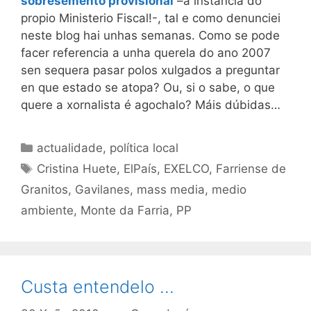
sobresemento provisional
–a instancia do
propio Ministerio Fiscal!-, tal e como denunciei
neste blog hai unhas semanas. Como se pode
facer referencia a unha querela do ano 2007
sen sequera pasar polos xulgados a preguntar
en que estado se atopa? Ou, si o sabe, o que
quere a xornalista é agochalo? Máis dúbidas…
Categorías
actualidade
,
política local
Etiquetas
Cristina Huete
,
ElPaís
,
EXELCO
,
Farriense de
Granitos
,
Gavilanes
,
mass media
,
medio
ambiente
,
Monte da Farria
,
PP
Custa entendelo …