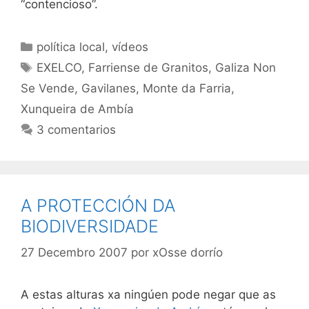
“contencioso”.
Categorías
política local
,
vídeos
Etiquetas
EXELCO
,
Farriense de Granitos
,
Galiza Non
Se Vende
,
Gavilanes
,
Monte da Farria
,
Xunqueira de Ambía
3 comentarios
A PROTECCIÓN DA
BIODIVERSIDADE
27 Decembro 2007
por
xOsse dorrío
A estas alturas xa ningúen pode negar que as