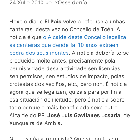
24 Xullo 2010
por
xOsse dorrío
Hoxe o diario
El País
volve a referirse a unhas
canteiras, desta vez no Concello de Toén. A
noticia é que
o Alcalde deste Concello legaliza
as canteiras que dende fai 10 anos extraen
pedra dos seus montes
. A noticia debería terse
producido moito antes, precisamente pola
permisividade desa actividade sen licencias,
sen permisos, sen estudios de impacto, polas
protestas dos veciños, etc., pero non. É noticia
agora que se legalizan, quizais para por fin a
esa situación de ilicitude, pero é noticia sobre
todo porque o máis beneficiado sexa outro
Alcalde do PP,
José Luis Gavilanes Losada
, de
Xunqueira de Ambía.
Que insinúa a xornalista? Que si non fose o