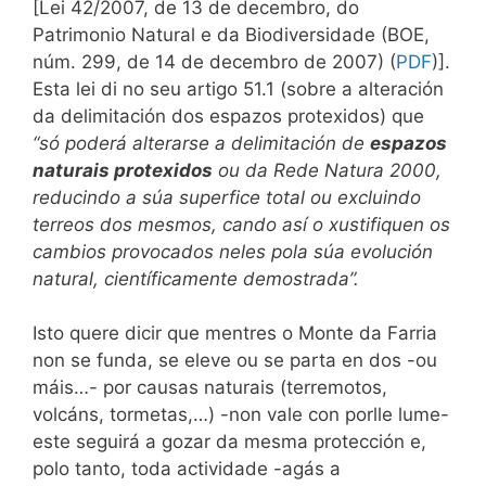
[Lei 42/2007, de 13 de decembro, do
Patrimonio Natural e da Biodiversidade (BOE,
núm. 299, de 14 de decembro de 2007) (
PDF
)].
Esta lei di no seu artigo 51.1 (sobre a alteración
da delimitación dos espazos protexidos) que
“só poderá alterarse a delimitación de
espazos
naturais protexidos
ou da Rede Natura 2000,
reducindo a súa superfice total ou excluindo
terreos dos mesmos, cando así o xustifiquen os
cambios provocados neles pola súa evolución
natural, científicamente demostrada”.
Isto quere dicir que mentres o Monte da Farria
non se funda, se eleve ou se parta en dos -ou
máis…- por causas naturais (terremotos,
volcáns, tormetas,…) -non vale con porlle lume-
este seguirá a gozar da mesma protección e,
polo tanto, toda actividade -agás a