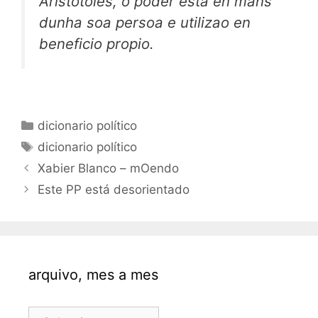
Aristótoles, o poder está en mans
dunha soa persoa e utilizao en
beneficio propio.
Categorías
dicionario político
Etiquetas
dicionario político
Xabier Blanco – mOendo
Este PP está desorientado
arquivo, mes a mes
arquivo,