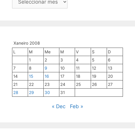
mes
a
mes
Xaneiro 2008
L
M
Me
M
V
S
D
1
2
3
4
5
6
7
8
9
10
11
12
13
14
15
16
17
18
19
20
21
22
23
24
25
26
27
28
29
30
31
« Dec
Feb »