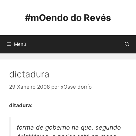
Saltar
ao
#mOendo do Revés
contido
Menú
dictadura
29 Xaneiro 2008
por
xOsse dorrío
ditadura:
forma de goberno na que, segundo