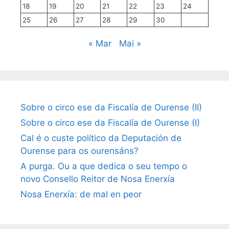
18
19
20
21
22
23
24
25
26
27
28
29
30
« Mar
Mai »
Sobre o circo ese da Fiscalía de Ourense (II)
Sobre o circo ese da Fiscalía de Ourense (I)
Cal é o custe político da Deputación de
Ourense para os ourensáns?
A purga. Ou a que dedica o seu tempo o
novo Consello Reitor de Nosa Enerxía
Nosa Enerxía: de mal en peor