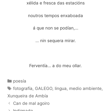
xélida e fresca das estacións
noutros tempos enxaboada
á que non se podían,…
… nin sequera mirar.
Ferventía… a do meu ollar.
Categorías
poesía
Etiquetas
fotografía
,
GALEGO
,
lingua
,
medio ambiente
,
Xunqueira de Ambía
Can de mal agoiro
Indignado