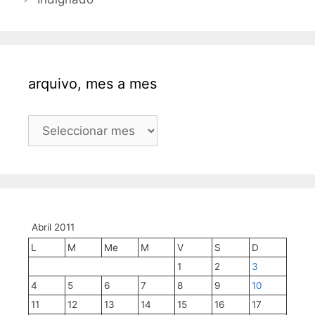
arquivo, mes a mes
arquivo,
mes
a
mes
Abril 2011
L
M
Me
M
V
S
D
1
2
3
4
5
6
7
8
9
10
11
12
13
14
15
16
17