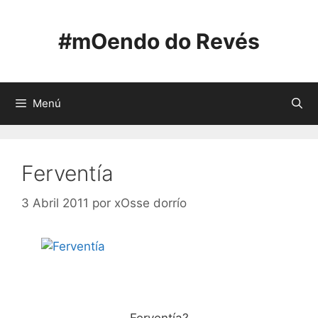
Saltar
ao
#mOendo do Revés
contido
Menú
Ferventía
3 Abril 2011
por
xOsse dorrío
Ferventía?