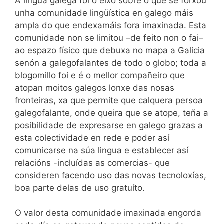
A lingua galega foi o eixo sobre o que se forxou
unha comunidade lingüística en galego máis
ampla do que endexamáis fora imaxinada. Esta
comunidade non se limitou –de feito non o fai–
ao espazo físico que debuxa no mapa a Galicia
senón a galegofalantes de todo o globo; toda a
blogomillo foi e é o mellor compañeiro que
atopan moitos galegos lonxe das nosas
fronteiras, xa que permite que calquera persoa
galegofalante, onde queira que se atope, teña a
posibilidade de expresarse en galego grazas a
esta colectividade en rede e poder así
comunicarse na súa lingua e establecer así
relacións -incluídas as comercias- que
consideren facendo uso das novas tecnoloxías,
boa parte delas de uso gratuíto.
O valor desta comunidade imaxinada engorda