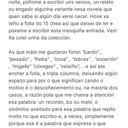
noite, póñome a escribir uns versos, un relato
ou engadir algunha variante nesa novela que
quen sabe si algún día verei nacer. Hoxe xa
teño a folla do 15 chea así que deixei de ler e
púxeme a escribir esta mesquiña entrada. Ves!
Xa colei unha da colección.
As que máis me gustaron foron
“bardo” ,
“pexado” , “freba” , “cova” , “tebras” , “socarrón”
, “migalla” “cóxegas” , “velaíño”,…
e así ate
encher a folla, a tripla columna, deixando algún
espazo para por o que significan cando o
motivo é o descoñecemento ou, na maioría dos
casos, a razón pola que me chama a atención
esa palabra: un recordo, bo ou malo, o
sinónimo axeitado para esa palabra que repito
moito no que escribo e, a veces, simplemente
porque esa é a palabra que expresa o que