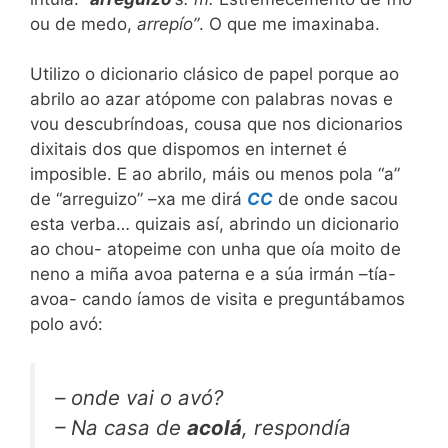
ou de medo,
arrepío”
. O que me imaxinaba.
Utilizo o dicionario clásico de papel porque ao
abrilo ao azar atópome con palabras novas e
vou descubríndoas, cousa que nos dicionarios
dixitais dos que dispomos en internet é
imposible. E ao abrilo, máis ou menos pola “a”
de “arreguizo” –xa me dirá
CC
de onde sacou
esta verba… quizais así, abrindo un dicionario
ao chou- atopeime con unha que oía moito de
neno a miña avoa paterna e a súa irmán –tía-
avoa- cando íamos de visita e preguntábamos
polo avó:
– onde vai o avó?
– Na casa de
acolá
, respondía