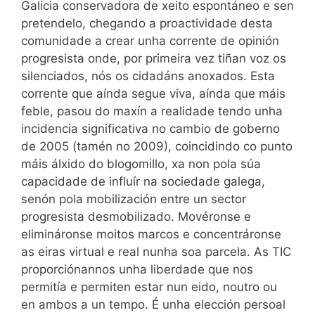
Galicia conservadora de xeito espontáneo e sen
pretendelo, chegando a proactividade desta
comunidade a crear unha corrente de opinión
progresista onde, por primeira vez tiñan voz os
silenciados, nós os cidadáns anoxados. Esta
corrente que aínda segue viva, aínda que máis
feble, pasou do maxín a realidade tendo unha
incidencia significativa no cambio de goberno
de 2005 (tamén no 2009), coincidindo co punto
máis álxido do blogomillo, xa non pola súa
capacidade de influír na sociedade galega,
senón pola mobilización entre un sector
progresista desmobilizado. Movéronse e
elimináronse moitos marcos e concentráronse
as eiras virtual e real nunha soa parcela. As TIC
proporciónannos unha liberdade que nos
permitía e permiten estar nun eido, noutro ou
en ambos a un tempo. É unha elección persoal