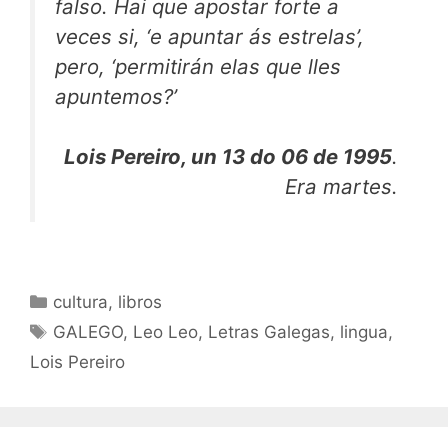
falso. Hai que apostar forte a
veces si, ‘e apuntar ás estrelas’,
pero, ‘permitirán elas que lles
apuntemos?’
Lois Pereiro, un 13 do 06 de 1995
.
Era martes.
Categorías
cultura
,
libros
Etiquetas
GALEGO
,
Leo Leo
,
Letras Galegas
,
lingua
,
Lois Pereiro