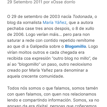
29 Setembro 2011
por
xOsse dorrío
O 29 de setembro de 2003 nacía
Todonada
, o
blog da xornalista
María Yáñez
, que a autora
pechaba case tres anos despois, o 8 de xullo
de 2006. Logo verían máis… pero para non
saturar a rede con contido repetido remítome
ao que di a Galipedia sobre o
Blogomillo
. Logo
virían moitos outros e cada chegada era
recibida coa expresión “outro blog no millo”, de
aí ao “blogomillo” un paso, outro neoloxismo
creado por María Yañez para denominar a
aquela crecente comunidade.
Todos nós somos o que falamos, somos tamén
con quen falamos, con quen nos relacionamos
lendo e compartindo información. Somos, xa no
apoxeo da era dixital, persoas que coñecemos