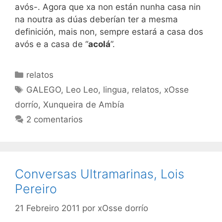
avós-. Agora que xa non están nunha casa nin
na noutra as dúas deberían ter a mesma
definición, mais non, sempre estará a casa dos
avós e a casa de “
acolá
”.
Categorías
relatos
Etiquetas
GALEGO
,
Leo Leo
,
lingua
,
relatos
,
xOsse
dorrío
,
Xunqueira de Ambía
2 comentarios
Conversas Ultramarinas, Lois
Pereiro
21 Febreiro 2011
por
xOsse dorrío