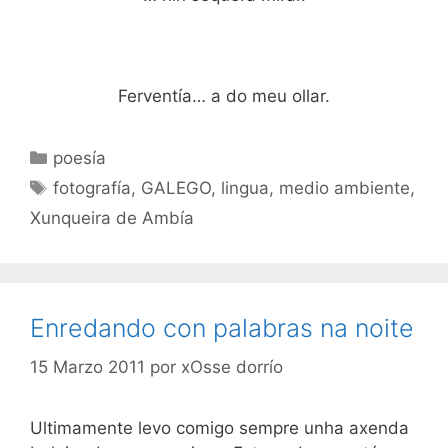
Ferventía… a do meu ollar.
Categorías
poesía
Etiquetas
fotografía
,
GALEGO
,
lingua
,
medio ambiente
,
Xunqueira de Ambía
Enredando con palabras na noite
15 Marzo 2011
por
xOsse dorrío
Ultimamente levo comigo sempre unha axenda