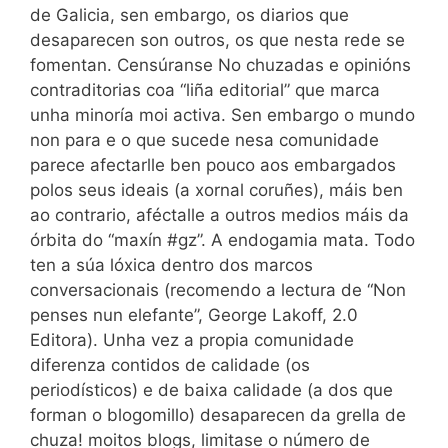
de Galicia, sen embargo, os diarios que
desaparecen son outros, os que nesta rede se
fomentan. Censúranse No chuzadas e opinións
contraditorias coa “liña editorial” que marca
unha minoría moi activa. Sen embargo o mundo
non para e o que sucede nesa comunidade
parece afectarlle ben pouco aos embargados
polos seus ideais (a xornal coruñes), máis ben
ao contrario, aféctalle a outros medios máis da
órbita do “maxín #gz”. A endogamia mata. Todo
ten a súa lóxica dentro dos marcos
conversacionais (recomendo a lectura de “Non
penses nun elefante”, George Lakoff, 2.0
Editora). Unha vez a propia comunidade
diferenza contidos de calidade (os
periodísticos) e de baixa calidade (a dos que
forman o blogomillo) desaparecen da grella de
chuza! moitos blogs, limitase o número de