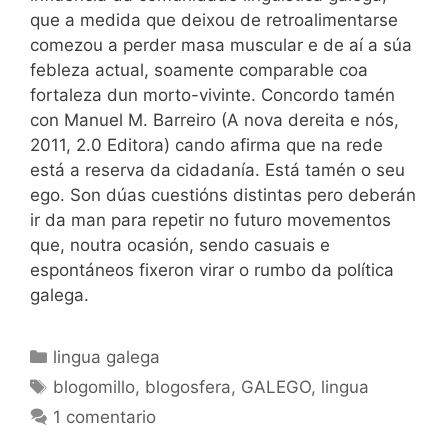
que a medida que deixou de retroalimentarse
comezou a perder masa muscular e de aí a súa
febleza actual, soamente comparable coa
fortaleza dun morto-vivinte. Concordo tamén
con Manuel M. Barreiro (A nova dereita e nós,
2011, 2.0 Editora) cando afirma que na rede
está a reserva da cidadanía. Está tamén o seu
ego. Son dúas cuestións distintas pero deberán
ir da man para repetir no futuro movementos
que, noutra ocasión, sendo casuais e
espontáneos fixeron virar o rumbo da política
galega.
Categorías
lingua galega
Etiquetas
blogomillo
,
blogosfera
,
GALEGO
,
lingua
1 comentario