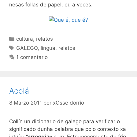
nesas follas de papel, eu a veces.
Categorías
cultura
,
relatos
Etiquetas
GALEGO
,
lingua
,
relatos
1 comentario
Acolá
8 Marzo 2011
por
xOsse dorrío
Collín un dicionario de galego para verificar o
significado dunha palabra que polo contexto xa
intuía:
“
arreguizo
s. m.
Estremecemento de frío