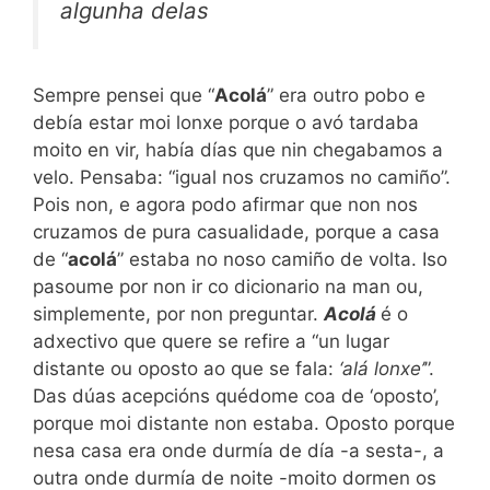
algunha delas
Sempre pensei que “
Acolá
” era outro pobo e
debía estar moi lonxe porque o avó tardaba
moito en vir, había días que nin chegabamos a
velo. Pensaba: “igual nos cruzamos no camiño”.
Pois non, e agora podo afirmar que non nos
cruzamos de pura casualidade, porque a casa
de “
acolá
” estaba no noso camiño de volta. Iso
pasoume por non ir co dicionario na man ou,
simplemente, por non preguntar.
Acolá
é o
adxectivo que quere se refire a “un lugar
distante ou oposto ao que se fala:
‘alá lonxe’
”.
Das dúas acepcións quédome coa de ‘oposto’,
porque moi distante non estaba. Oposto porque
nesa casa era onde durmía de día -a sesta-, a
outra onde durmía de noite -moito dormen os