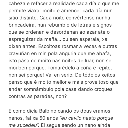
cabeza e refacer a realidade cada día o que me
permite viaxar moito e amencer cada día nun
sitio distinto. Cada noite convértense nunha
brincadeira, nun rebumbio de letras e signos
que se ordenan e desordenan ao azar ate o
espreguizar da mañá… ou sen esperala, xa
dixen antes. Escóitoas rosmar a veces e outras
cravuñan en min pola anguria que me abafa,
isto pásame moito nas noites de luar, non sei
moi ben porque. Tomarédelo a coña e repito,
non sei porque! Vai en serio. De tódolos xeitos
penso que é moito mellor e máis proveitoso que
andar somnámbulo pola casa dando croques
contras as paredes, non?
E como dicía Balbino cando os dous eramos
nenos, fai xa 50 anos
“eu cavilo nesto porque
me sucedeu”.
El segue sendo un neno aínda