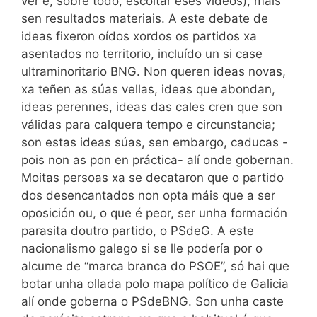
ver e, sobre todo, escoitar eses vídeos), mais
sen resultados materiais. A este debate de
ideas fixeron oídos xordos os partidos xa
asentados no territorio, incluído un si case
ultraminoritario BNG. Non queren ideas novas,
xa teñen as súas vellas, ideas que abondan,
ideas perennes, ideas das cales cren que son
válidas para calquera tempo e circunstancia;
son estas ideas súas, sen embargo, caducas -
pois non as pon en práctica- alí onde gobernan.
Moitas persoas xa se decataron que o partido
dos desencantados non opta máis que a ser
oposición ou, o que é peor, ser unha formación
parasita doutro partido, o PSdeG. A este
nacionalismo galego si se lle podería por o
alcume de “marca branca do PSOE”, só hai que
botar unha ollada polo mapa político de Galicia
alí onde goberna o PSdeBNG. Son unha caste