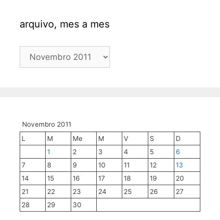
arquivo, mes a mes
arquivo,
mes
a
mes
Novembro 2011
L
M
Me
M
V
S
D
1
2
3
4
5
6
7
8
9
10
11
12
13
14
15
16
17
18
19
20
21
22
23
24
25
26
27
28
29
30