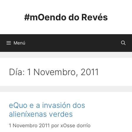
Saltar
ao
#mOendo do Revés
contido
Menú
Día:
1 Novembro, 2011
eQuo e a invasión dos
alieníxenas verdes
1 Novembro 2011
por
xOsse dorrío