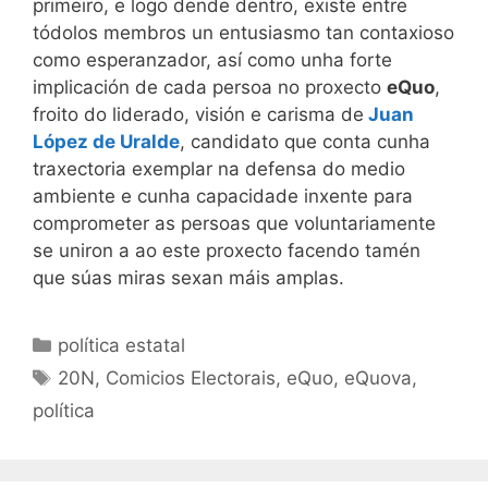
primeiro, e logo dende dentro, existe entre
tódolos membros un entusiasmo tan contaxioso
como esperanzador, así como unha forte
implicación de cada persoa no proxecto
eQuo
,
froito do liderado, visión e carisma de
Juan
López de Uralde
, candidato que conta cunha
traxectoria exemplar na defensa do medio
ambiente e cunha capacidade inxente para
comprometer as persoas que voluntariamente
se uniron a ao este proxecto facendo tamén
que súas miras sexan máis amplas.
Categorías
política estatal
Etiquetas
20N
,
Comicios Electorais
,
eQuo
,
eQuova
,
política