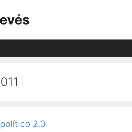
evés
2011
político 2.0