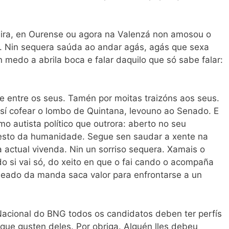
eira, en Ourense ou agora na Valenzá non amosou o
s. Nin sequera saúda ao andar agás, agás que sexa
 medo a abrila boca e falar daquilo que só sabe falar:
nte entre os seus. Tamén por moitas traizóns aos seus.
 así cofear o lombo de Quintana, levouno ao Senado. E
 autista político que outrora: aberto no seu
 resto da humanidade. Segue sen saudar a xente na
a actual vivenda. Nin un sorriso sequera. Xamais o
 si vai só, do xeito en que o fai cando o acompaña
odeado da manda saca valor para enfrontarse a un
Nacional do BNG todos os candidatos deben ter perfís
rque gusten deles. Por obriga. Alguén lles debeu