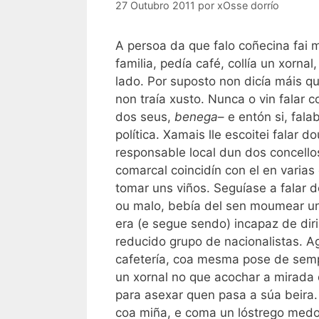
27 Outubro 2011
por
xOsse dorrío
A persoa da que falo coñecina fai 
familia, pedía café, collía un xorn
lado. Por suposto non dicía máis qu
non traía xusto. Nunca o vin falar 
dos seus,
benega
– e entón si, fal
política. Xamais lle escoitei falar 
responsable local dun dos concell
comarcal coincidín con el en varias
tomar uns viños. Seguíase a falar d
ou malo, bebía del sen moumear un l
era (e segue sendo) incapaz de dir
reducido grupo de nacionalistas. 
cafetería, coa mesma pose de sempre
un xornal no que acochar a mirada
para asexar quen pasa a súa beira.
coa miña, e coma un lóstrego medor