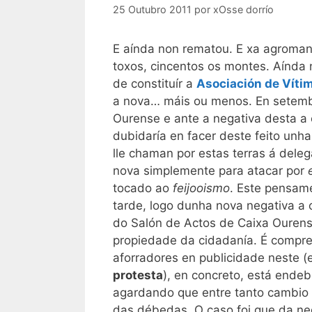
25 Outubro 2011
por
xOsse dorrío
E aínda non rematou. E xa agroman
toxos, cincentos os montes. Aínda
de constituír a
Asociación de Víti
a nova… máis ou menos. En setembr
Ourense e ante a negativa desta a
dubidaría en facer deste feito unha
lle chaman por estas terras á dele
nova simplemente para atacar por
tocado ao
feijooismo
. Este pensam
tarde, logo dunha nova negativa a 
do Salón de Actos de Caixa Ourense
propiedade da cidadanía. É compre
aforradores en publicidade neste (e
protesta
), en concreto, está ende
agardando que entre tanto cambio
das débedas. O caso foi que da n