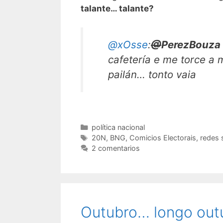
talante… talante?
@xOsse
:
@
PerezBouza
cafetería e me torce a 
pailán… tonto vaia
Categorías
política nacional
Etiquetas
20N
,
BNG
,
Comicios Electorais
,
redes 
2 comentarios
Outubro… longo out