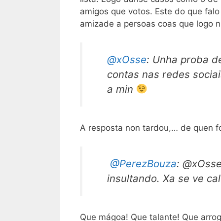
amigos que votos. Este do que falo
amizade a persoas coas que logo ni
@xOsse
: Unha proba de
contas nas redes sociai
a min
A resposta non tardou,… de quen f
@PerezBouza
: @xOsse
insultando. Xa se ve cal
Que mágoa! Que talante! Que arrog