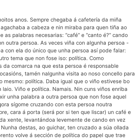
moitos anos. Sempre chegaba á cafetería da miña
al, agachaba a cabeza e nin miraba para quen tiña ao
e as palabras necesarias: “café” e “canto é?” cando
con outra persoa. As veces viña con algunha persoa -
aba con ela do único que unha persoa así pode falar:
doutro tema que non fose iso: política. Como
os da comarca na que esta persoa é responsable
 ocasións, tamén nalgunha visita ao noso concello para
o mesmo: política. Daba igual que o viño estivese bo
aio. Viño e política. Namais. Nin cuns viños enriba
ixir unha palabra a outra persoa que non fose aquel
Agora sígome cruzando con esta persoa noutra
, cara á porta (será por si ten que liscar) un café e
 da xente, levantándoa levemente de cando en vez
 Nunha destas, ao guichar, ten cruzado a súa ollada
ento volve á sección de política do papel que trae