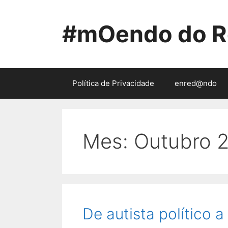
Saltar
ao
#mOendo do R
contido
Política de Privacidade
enred@ndo
Mes:
Outubro 
De autista político a 