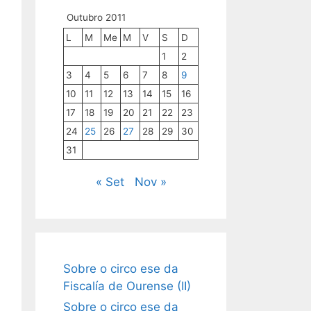
Outubro 2011
L
M
Me
M
V
S
D
1
2
3
4
5
6
7
8
9
10
11
12
13
14
15
16
17
18
19
20
21
22
23
24
25
26
27
28
29
30
31
« Set
Nov »
Sobre o circo ese da
Fiscalía de Ourense (II)
Sobre o circo ese da