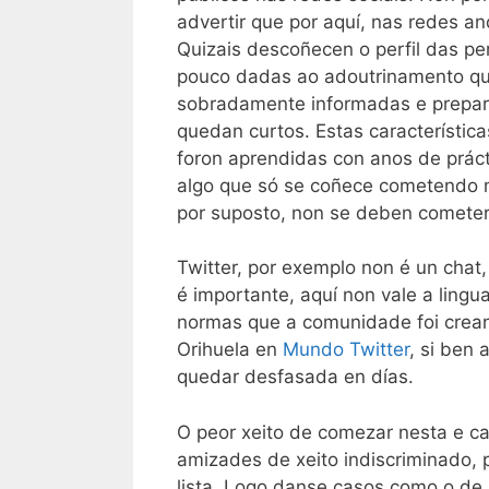
advertir que por aquí, nas redes a
Quizais descoñecen o perfil das pe
pouco dadas ao adoutrinamento que
sobradamente informadas e preparada
quedan curtos. Estas característic
foron aprendidas con anos de práct
algo que só se coñece cometendo mu
por suposto, non se deben comete
Twitter, por exemplo non é un chat
é importante, aquí non vale a ling
normas que a comunidade foi crean
Orihuela en
Mundo Twitter
, si ben
quedar desfasada en días.
O peor xeito de comezar nesta e ca
amizades de xeito indiscriminado,
lista. Logo danse casos como o de