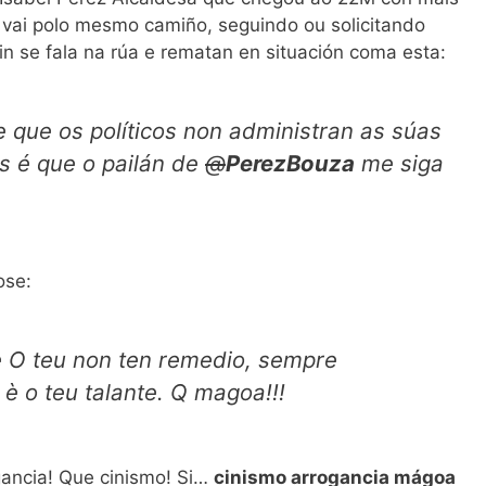
 vai polo mesmo camiño, seguindo ou solicitando
n se fala na rúa e rematan en situación coma esta:
 que os políticos non administran as súas
s é que o pailán de
@
PerezBouza
me siga
ose:
 O teu non ten remedio, sempre
 è o teu talante. Q magoa!!!
ancia! Que cinismo! Si…
cinismo arrogancia mágoa