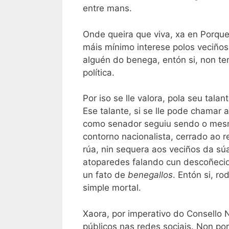
entre mans.
Onde queira que viva, xa en Porqu
máis mínimo interese polos veciño
alguén do benega, entón si, non ten
política.
Por iso se lle valora, pola seu tala
Ese talante, si se lle pode chamar
como senador seguiu sendo o mesmo
contorno nacionalista, cerrado ao
rúa, nin sequera aos veciños da sú
atoparedes falando cun descoñecido
un fato de
benegallos
. Entón si, r
simple mortal.
Xaora, por imperativo do Consello 
públicos nas redes sociais. Non po