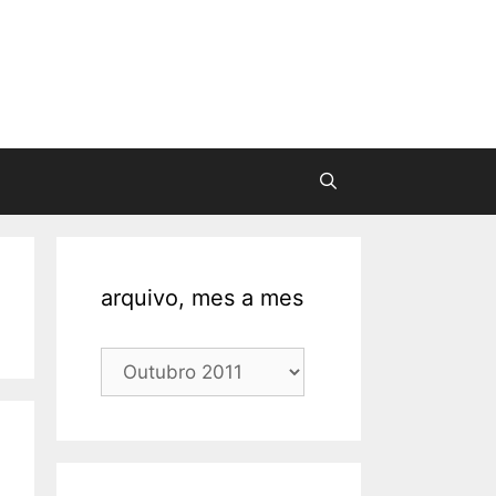
arquivo, mes a mes
arquivo,
mes
a
mes