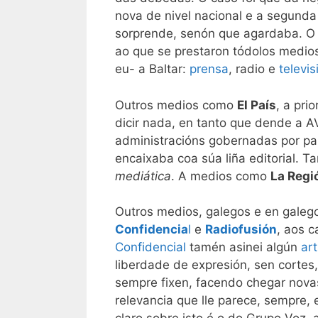
nova de nivel nacional e a segunda
sorprende, senón que agardaba. O q
ao que se prestaron tódolos medios
eu- a Baltar:
prensa
, radio e
televis
Outros medios como
El País
, a pri
dicir nada, en tanto que dende a A
administracións gobernadas por par
encaixaba coa súa liña editorial. T
mediática
. A medios como
La Regi
Outros medios, galegos e en galego
Confidencia
l
e
Radiofusión
, aos 
Confidencial
tamén asinei algún
art
liberdade de expresión, sen cortes
sempre fixen, facendo chegar nova
relevancia que lle parece, sempre,