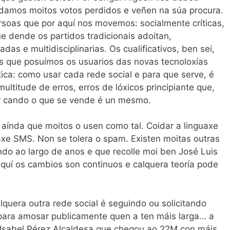
ndamos moitos votos perdidos e veñen na súa procura.
rsoas que por aquí nos movemos: socialmente críticas,
 dende os partidos tradicionais adoitan,
s e multidisciplinarias. Os cualificativos, ben sei,
as que posuímos os usuarios das novas tecnoloxías
ica: como usar cada rede social e para que serve, é
ltitude de erros, erros de lóxicos principiante que,
r cando o que se vende é un mesmo.
, aínda que moitos o usen como tal. Coidar a linguaxe
uaxe SMS. Non se tolera o spam. Existen moitas outras
do ao largo de anos e que recolle moi ben José Luis
 aquí os cambios son continuos e calquera teoría pode
lquera outra rede social é seguindo ou solicitando
 para amosar publicamente quen a ten máis larga… a
 Isabel Pérez Alcaldesa que chegou ao 22M con máis