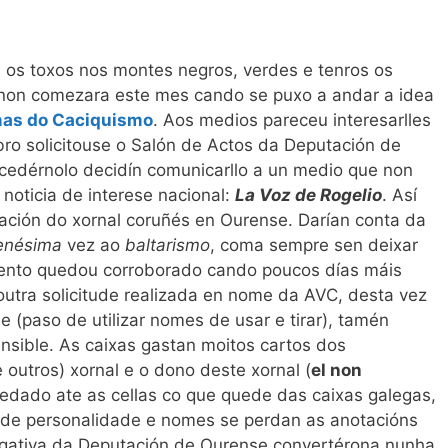
 os toxos nos montes negros, verdes e tenros os
 non comezara este mes cando se puxo a andar a idea
mas do Caciquismo
. Aos medios pareceu interesarlles
o solicitouse o Salón de Actos da Deputación de
 cedérnolo decidín comunicarllo a un medio que non
 noticia de interese nacional:
La Voz de Rogelio
. Así
gación do xornal coruñés en Ourense. Darían conta da
enésima
vez ao
baltarismo
, coma sempre sen deixar
ento quedou corroborado cando poucos días máis
outra solicitude realizada en nome da AVC, desta vez
 (paso de utilizar nomes de usar e tirar), tamén
nsible. As caixas gastan moitos cartos dos
 outros) xornal e o dono deste xornal (
el non
bedado ate as cellas co que quede das caixas galegas,
 de personalidade e nomes se perdan as anotacións
egativa da Deputación de Ourense convertérona nunha