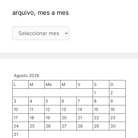
arquivo, mes a mes
arquivo,
mes
a
mes
Agosto 2026
L
M
Me
M
V
S
D
1
2
3
4
5
6
7
8
9
10
11
12
13
14
15
16
17
18
19
20
21
22
23
24
25
26
27
28
29
30
31