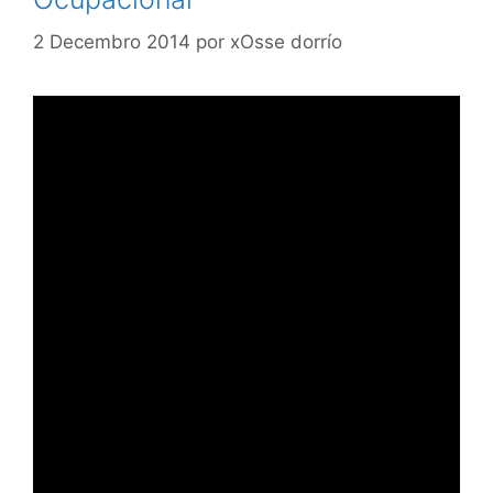
2 Decembro 2014
por
xOsse dorrío