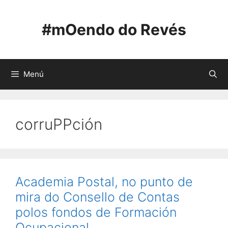
Saltar
ao
#mOendo do Revés
contido
Menú
corruPPción
Academia Postal, no punto de
mira do Consello de Contas
polos fondos de Formación
Ocupacional