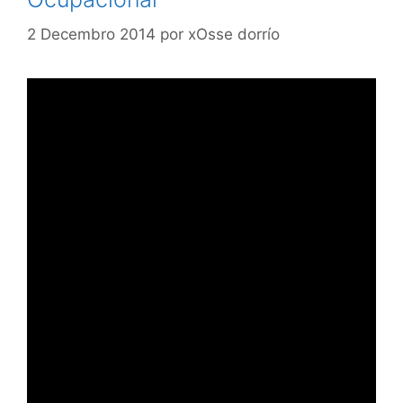
2 Decembro 2014
por
xOsse dorrío