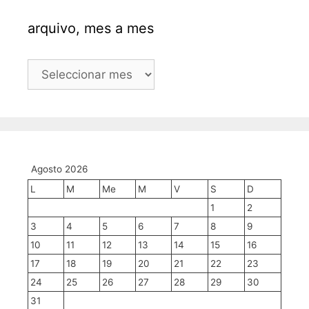
arquivo, mes a mes
arquivo,
mes
a
mes
Agosto 2026
L
M
Me
M
V
S
D
1
2
3
4
5
6
7
8
9
10
11
12
13
14
15
16
17
18
19
20
21
22
23
24
25
26
27
28
29
30
31