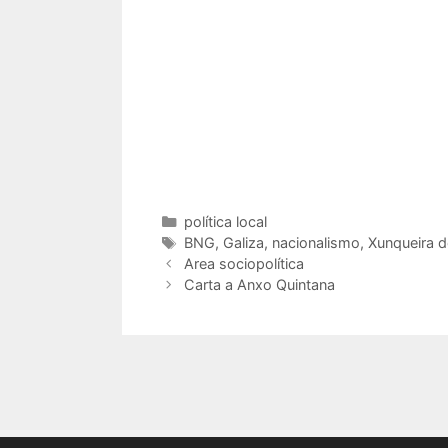
Categorías
política local
Etiquetas
BNG
,
Galiza
,
nacionalismo
,
Xunqueira 
Area sociopolítica
Carta a Anxo Quintana