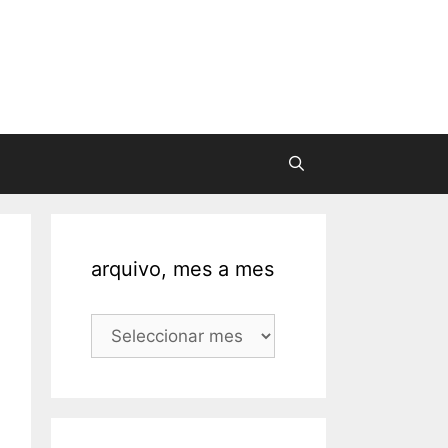
arquivo, mes a mes
arquivo,
mes
a
mes