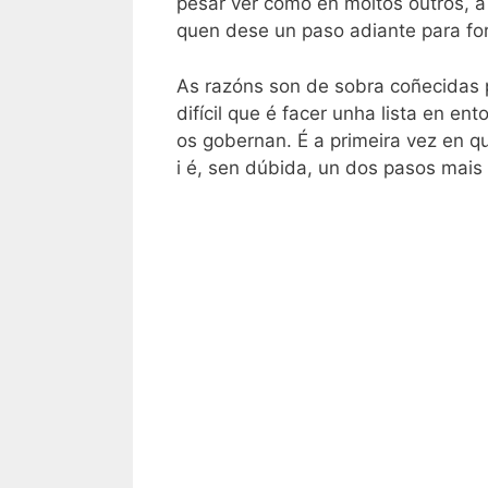
pesar ver como en moitos outros, a 
quen dese un paso adiante para fo
As razóns son de sobra coñecidas
difícil que é facer unha lista en e
os gobernan. É a primeira vez en q
i é, sen dúbida, un dos pasos mais