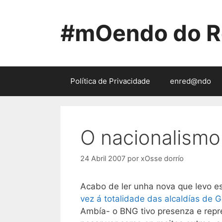
Saltar
ao
#mOendo do R
contido
Política de Privacidade
enred@ndo
O nacionalismo
24 Abril 2007
por
xOsse dorrío
Acabo de ler unha nova que levo 
vez á totalidade das alcaldías de G
Ambía- o BNG tivo presenza e repr