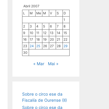
Abril 2007
L
M
Me
M
V
S
D
1
2
3
4
5
6
7
8
9
10
11
12
13
14
15
16
17
18
19
20
21
22
23
24
25
26
27
28
29
30
« Mar
Mai »
Sobre o circo ese da
Fiscalía de Ourense (II)
Sobre o circo ese da