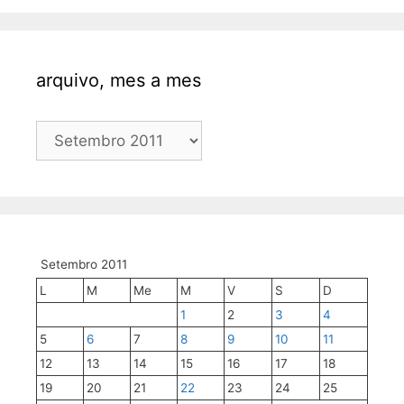
arquivo, mes a mes
arquivo,
mes
a
mes
Setembro 2011
L
M
Me
M
V
S
D
1
2
3
4
5
6
7
8
9
10
11
12
13
14
15
16
17
18
19
20
21
22
23
24
25