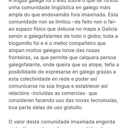
A lingua galega foi o eixo sobre o que se forxou
unha comunidade lingüística en galego máis
ampla do que endexamáis fora imaxinada. Esta
comunidade non se limitou –de feito non o fai–
ao espazo físico que debuxa no mapa a Galicia
senón a galegofalantes de todo o globo; toda a
blogomillo foi e é o mellor compañeiro que
atopan moitos galegos lonxe das nosas
fronteiras, xa que permite que calquera persoa
galegofalante, onde queira que se atope, teña a
posibilidade de expresarse en galego grazas a
esta colectividade en rede e poder así
comunicarse na súa lingua e establecer así
relacións -incluídas as comercias- que
consideren facendo uso das novas tecnoloxías,
boa parte delas de uso gratuíto.
O valor desta comunidade imaxinada engorda