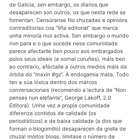
de Galicia, sen embargo, os diarios que
desaparecen son outros, os que nesta rede se
fomentan. Censúranse No chuzadas e opinións
contraditorias coa “liña editorial” que marca
unha minoría moi activa. Sen embargo o mundo
non para e o que sucede nesa comunidade
parece afectarlle ben pouco aos embargados
polos seus ideais (a xornal coruñes), máis ben
ao contrario, aféctalle a outros medios máis da
órbita do “maxín #gz”. A endogamia mata. Todo
ten a súa lóxica dentro dos marcos
conversacionais (recomendo a lectura de “Non
penses nun elefante”, George Lakoff, 2.0
Editora). Unha vez a propia comunidade
diferenza contidos de calidade (os
periodísticos) e de baixa calidade (a dos que
forman o blogomillo) desaparecen da grella de
chuza! moitos blogs, limitase o número de