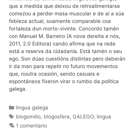
que a medida que deixou de retroalimentarse
comezou a perder masa muscular e de aí a súa
febleza actual, soamente comparable coa
fortaleza dun morto-vivinte. Concordo tamén
con Manuel M. Barreiro (A nova dereita e nós,
2011, 2.0 Editora) cando afirma que na rede
está a reserva da cidadanía. Está tamén o seu
ego. Son dúas cuestións distintas pero deberán
ir da man para repetir no futuro movementos
que, noutra ocasión, sendo casuais e
espontáneos fixeron virar o rumbo da política
galega.
Categorías
lingua galega
Etiquetas
blogomillo
,
blogosfera
,
GALEGO
,
lingua
1 comentario