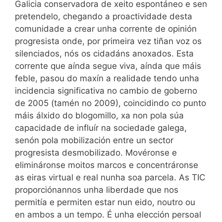
Galicia conservadora de xeito espontáneo e sen
pretendelo, chegando a proactividade desta
comunidade a crear unha corrente de opinión
progresista onde, por primeira vez tiñan voz os
silenciados, nós os cidadáns anoxados. Esta
corrente que aínda segue viva, aínda que máis
feble, pasou do maxín a realidade tendo unha
incidencia significativa no cambio de goberno
de 2005 (tamén no 2009), coincidindo co punto
máis álxido do blogomillo, xa non pola súa
capacidade de influír na sociedade galega,
senón pola mobilización entre un sector
progresista desmobilizado. Movéronse e
elimináronse moitos marcos e concentráronse
as eiras virtual e real nunha soa parcela. As TIC
proporciónannos unha liberdade que nos
permitía e permiten estar nun eido, noutro ou
en ambos a un tempo. É unha elección persoal