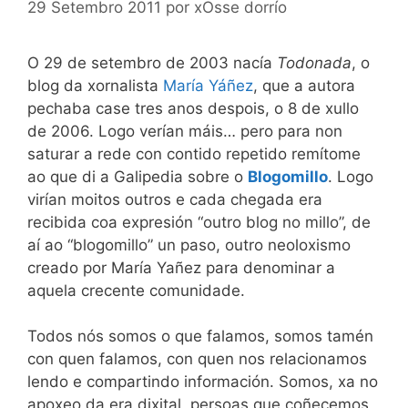
29 Setembro 2011
por
xOsse dorrío
O 29 de setembro de 2003 nacía
Todonada
, o
blog da xornalista
María Yáñez
, que a autora
pechaba case tres anos despois, o 8 de xullo
de 2006. Logo verían máis… pero para non
saturar a rede con contido repetido remítome
ao que di a Galipedia sobre o
Blogomillo
. Logo
virían moitos outros e cada chegada era
recibida coa expresión “outro blog no millo”, de
aí ao “blogomillo” un paso, outro neoloxismo
creado por María Yañez para denominar a
aquela crecente comunidade.
Todos nós somos o que falamos, somos tamén
con quen falamos, con quen nos relacionamos
lendo e compartindo información. Somos, xa no
apoxeo da era dixital, persoas que coñecemos