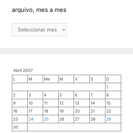
arquivo, mes a mes
arquivo,
mes
a
mes
Abril 2007
L
M
Me
M
V
S
D
1
2
3
4
5
6
7
8
9
10
11
12
13
14
15
16
17
18
19
20
21
22
23
24
25
26
27
28
29
30