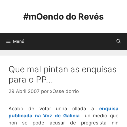
Saltar
ao
#mOendo do Revés
contido
Menú
Que mal pintan as enquisas
para o PP…
29 Abril 2007
por
xOsse dorrío
Acabo de votar unha ollada a
enquisa
publicada na Voz de Galicia
-un medio que
non se pode acusar de progresista nin