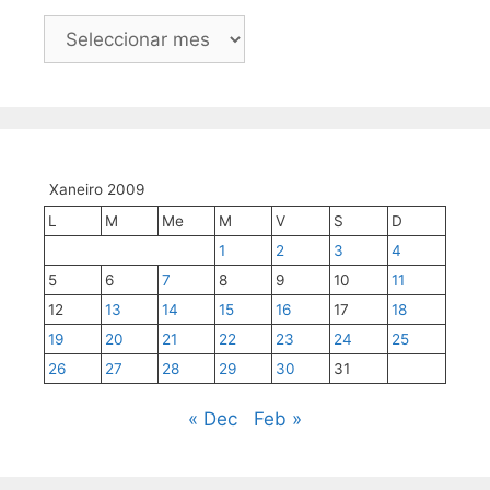
arquivo,
mes
a
mes
Xaneiro 2009
L
M
Me
M
V
S
D
1
2
3
4
5
6
7
8
9
10
11
12
13
14
15
16
17
18
19
20
21
22
23
24
25
26
27
28
29
30
31
« Dec
Feb »