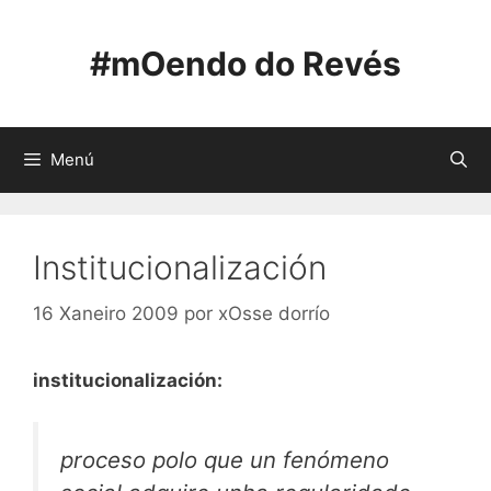
Saltar
ao
#mOendo do Revés
contido
Menú
Institucionalización
16 Xaneiro 2009
por
xOsse dorrío
institucionalización:
proceso polo que un fenómeno