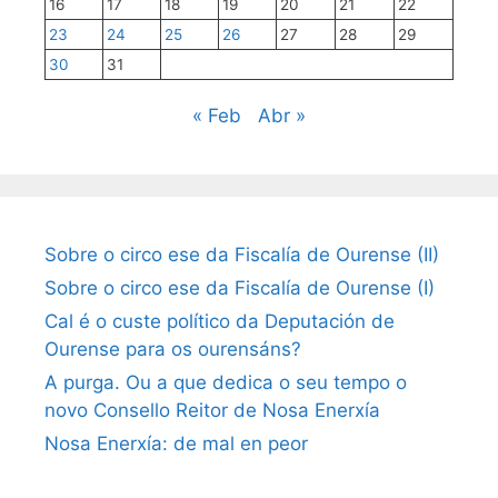
16
17
18
19
20
21
22
23
24
25
26
27
28
29
30
31
« Feb
Abr »
Sobre o circo ese da Fiscalía de Ourense (II)
Sobre o circo ese da Fiscalía de Ourense (I)
Cal é o custe político da Deputación de
Ourense para os ourensáns?
A purga. Ou a que dedica o seu tempo o
novo Consello Reitor de Nosa Enerxía
Nosa Enerxía: de mal en peor