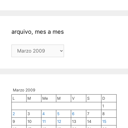
arquivo, mes a mes
arquivo,
mes
a
mes
Marzo 2009
L
M
Me
M
V
S
D
1
2
3
4
5
6
7
8
9
10
11
12
13
14
15