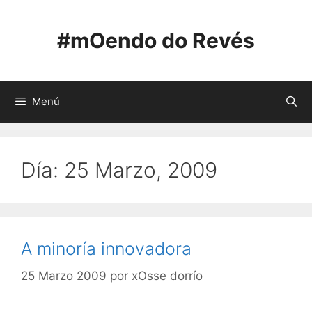
Saltar
ao
#mOendo do Revés
contido
Menú
Día:
25 Marzo, 2009
A minoría innovadora
25 Marzo 2009
por
xOsse dorrío