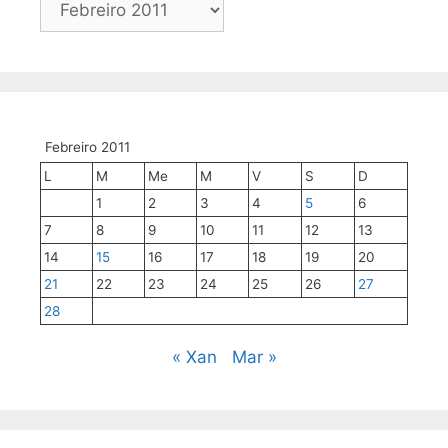
mes
a
mes
Febreiro 2011
L
M
Me
M
V
S
D
1
2
3
4
5
6
7
8
9
10
11
12
13
14
15
16
17
18
19
20
21
22
23
24
25
26
27
28
« Xan
Mar »