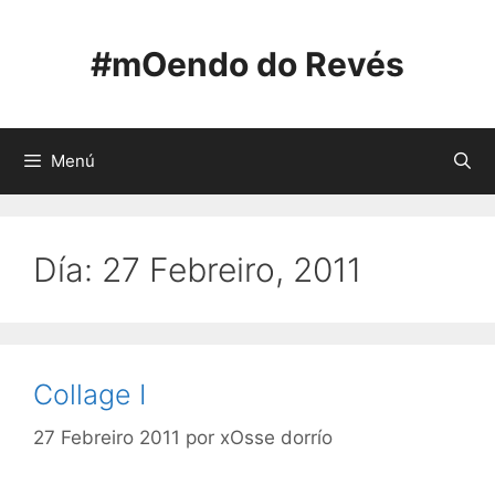
Saltar
ao
#mOendo do Revés
contido
Menú
Día:
27 Febreiro, 2011
Collage I
27 Febreiro 2011
por
xOsse dorrío