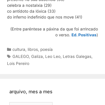
celebra a nostalxia (29)
co antídoto da lóxica (33)
do inferno indefinido que nos move (41)
(Entre paréntese a páxina da que foi arrincado
o verso.
Ed. Positivas
)
Categorías
cultura
,
libros
,
poesía
Etiquetas
GALEGO
,
Galiza
,
Leo Leo
,
Letras Galegas
,
Lois Pereiro
arquivo, mes a mes
arquivo,