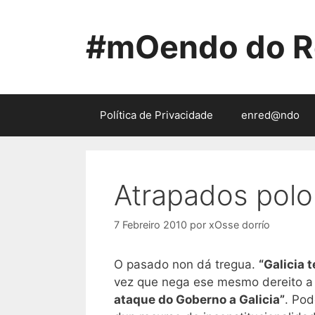
Saltar
ao
#mOendo do R
contido
Política de Privacidade
enred@ndo
Atrapados pol
7 Febreiro 2010
por
xOsse dorrío
O pasado non dá tregua.
“Galicia t
vez que nega ese mesmo dereito a
ataque do Goberno a Galicia”
. Pod