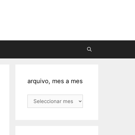
arquivo, mes a mes
arquivo,
mes
a
mes