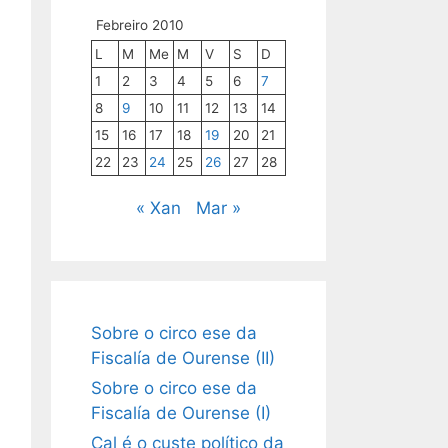
Febreiro 2010
L
M
Me
M
V
S
D
1
2
3
4
5
6
7
8
9
10
11
12
13
14
15
16
17
18
19
20
21
22
23
24
25
26
27
28
« Xan
Mar »
Sobre o circo ese da
Fiscalía de Ourense (II)
Sobre o circo ese da
Fiscalía de Ourense (I)
Cal é o custe político da