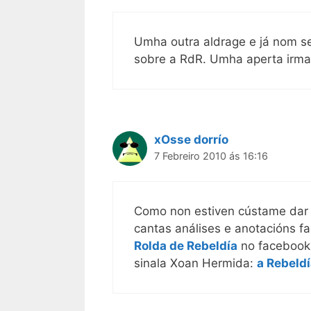
Umha outra aldrage e já nom se
sobre a RdR. Umha aperta irm
xOsse dorrío
7 Febreiro 2010 ás 16:16
Como non estiven cústame dar 
cantas análises e anotacións f
Rolda de Rebeldía
no facebook.
sinala Xoan Hermida:
a Rebeld