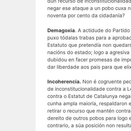
dun recurso de inconstitucionalid
negar ese ataque a un pobo cuxa nor
noventa por cento da cidadanía?
Demagoxia
. A actidude do Partido
puxo tódalas trabas para a aprobac
Estatuto que pretendía non quedars
nacións do estado; logo a agresiv
dubidou en facer promesas de imp
dar liberdade aos pais para que elix
Incoherencia.
Non é cogruente ped
de inconstitucionalidade contra a
contra o Estatut de Catalunya neg
cunha ampla maioría, respaldaron e
retirar o recurso que mantén contra
dereito de outros pobos para logo 
contrario, a súa posición non result