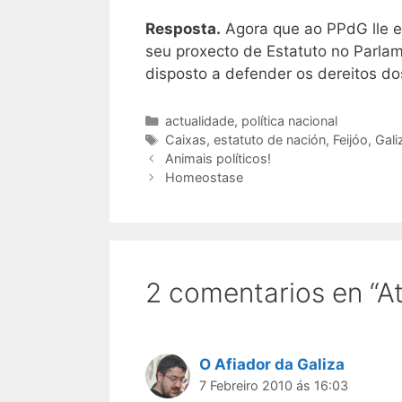
Resposta.
Agora que ao PPdG lle en
seu proxecto de Estatuto no Parlam
disposto a defender os dereitos do
Categorías
actualidade
,
política nacional
Etiquetas
Caixas
,
estatuto de nación
,
Feijóo
,
Gali
Animais políticos!
Homeostase
2 comentarios en “A
O Afiador da Galiza
7 Febreiro 2010 ás 16:03