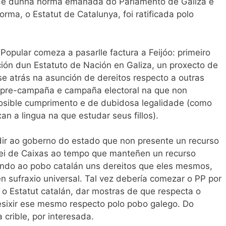
ade dunha norma emanada do Parlamento de Galiza e
ma, o Estatut de Catalunya, foi ratificada polo
 Popular comeza a pasarlle factura a Feijóo: primeiro
ión dun Estatuto de Nación en Galiza, un proxecto de
e atrás na asunción de dereitos respecto a outras
a pre-campaña e campaña electoral na que non
osible cumprimento e de dubidosa legalidade (como
an a lingua na que estudar seus fillos).
ir ao goberno do estado que non presente un recurso
 Lei de Caixas ao tempo que manteñen un recurso
ando ao pobo catalán uns dereitos que eles mesmos,
n sufraxio universal. Tal vez debería comezar o PP por
 o Estatut catalán, dar mostras de que respecta o
esixir ese mesmo respecto polo pobo galego. Do
a crible, por interesada.