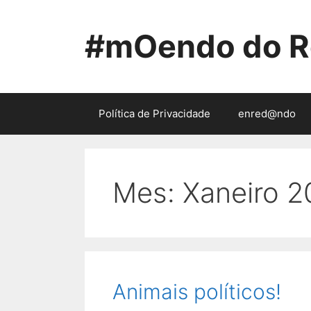
Saltar
ao
#mOendo do R
contido
Política de Privacidade
enred@ndo
Mes:
Xaneiro 2
Animais políticos!