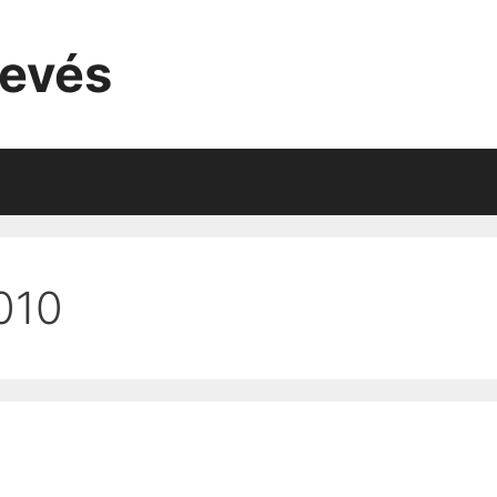
evés
010