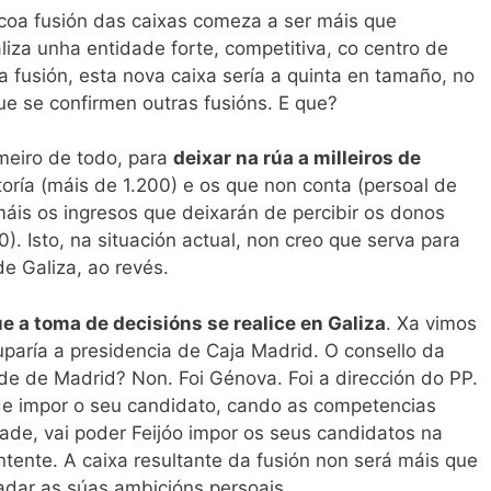
P coa fusión das caixas comeza a ser máis que
liza unha entidade forte, competitiva, co centro de
 fusión, esta nova caixa sería a quinta en tamaño, no
e se confirmen outras fusións. E que?
meiro de todo, para
deixar na rúa a milleiros de
toría (máis de 1.200) e os que non conta (persoal de
áis os ingresos que deixarán de percibir os donos
). Isto, na situación actual, non creo que serva para
e Galiza, ao revés.
e a toma de decisións se realice en Galiza
. Xa vimos
paría a presidencia de Caja Madrid. O consello da
e de Madrid? Non. Foi Génova. Foi a dirección do PP.
 de impor o seu candidato, cando as competencias
ade, vai poder Feijóo impor os seus candidatos na
ntente. A caixa resultante da fusión non será máis que
adar as súas ambicións persoais.