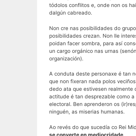
tódolos conflitos e, onde non os hai
dalgún cabreado.
Non cre nas posibilidades do grupo 
posibilidades crezan. Non lle inter
poidan facer sombra, para así cons
un cargo orgánico nas urnas (senó
organización).
A conduta deste personaxe é tan n
que non fixeran nada polos veciño
dedo ata que estivesen realmente d
actitude é tan desprezable como a
electoral. Ben aprenderon os (ir)r
ninguén, as miserias humanas.
Ao revés do que sucedía co Rei Mid
se converte en mediocridade
.