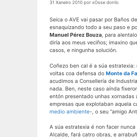
31 Xaneiro 2010
por
xOsse dorrío
Seica o AVE vai pasar por Baños d
esnaquizando todo a seu paso e por
Manuel Pérez Bouza
, para alental
diría aos meus veciños; imaxino qu
casos, e ningunha solución.
Coñezo ben cal é a súa estratexia
voltas coa defensa do
Monte da Fa
acudimos a Consellería de Industria
nada. Ben, neste caso aínda fixer
entón presentado unhas xornadas 
empresas que explotaban aquela ca
medio ambiente
-, o seu “amigo An
A súa estratexia é non facer nunca
Alcalde, fará catro obras, e arrabu