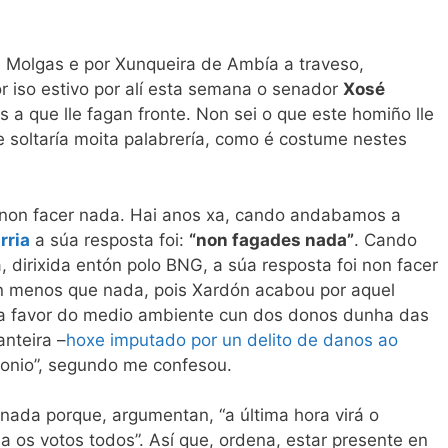
e Molgas e por Xunqueira de Ambía a traveso,
 iso estivo por alí esta semana o senador
Xosé
os a que lle fagan fronte. Non sei o que este homiño lle
e soltaría moita palabrería, como é costume nestes
: non facer nada. Hai anos xa, cando andabamos a
rria
a súa resposta foi:
“non fagades nada”
. Cando
, dirixida entón polo BNG, a súa resposta foi non facer
on menos que nada, pois Xardón acabou por aquel
a favor do medio ambiente cun dos donos dunha das
nteira –
hoxe imputado por un delito de danos ao
tonio”, segundo me confesou.
 nada porque, argumentan, “a última hora virá o
ña os votos todos”. Así que, ordena, estar presente en