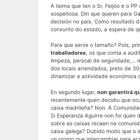
A teima que ten o Sr. Feijóo e o P
sospeitosa. Din que queren para Ga
decisión no país. Como resultado da
conxunto do estado, a espera de qu
Para que serve o tamaño? Pois, pri
traballadores
, os que conta a audi
limpeza, persoal de seguridade,… m
dos locais arrendados, preto de 300
dinamizar a actividade económica d
En segundo lugar,
non garantirá qu
recentemente quen decidiu que ocu
caixa madrileña? Non. A Comunidad
Si Esperanza Aguirre non foi quen
sobre as caixas recaen na comunid
caixa galega? Dubido moito que o i
un cromo que intercambiar para ac