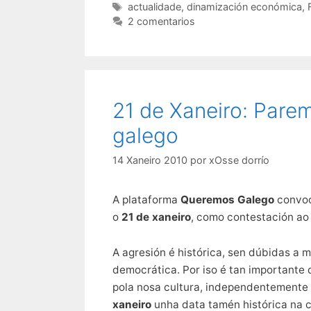
Etiquetas
actualidade
,
dinamización económica
,
2 comentarios
21 de Xaneiro: Pare
galego
14 Xaneiro 2010
por
xOsse dorrío
A plataforma
Queremos Galego
convoc
o
21 de xaneiro
, como contestación ao
A agresión é histórica, sen dúbidas a m
democrática. Por iso é tan importante
pola nosa cultura, independentemente 
xaneiro
unha data tamén histórica na c