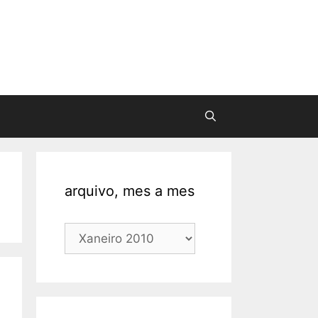
arquivo, mes a mes
arquivo,
mes
a
mes