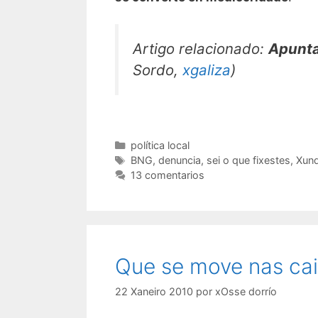
Artigo relacionado:
Apunta
Sordo,
xgaliza
)
Categorías
política local
Etiquetas
BNG
,
denuncia
,
sei o que fixestes
,
Xunq
13 comentarios
Que se move nas ca
22 Xaneiro 2010
por
xOsse dorrío