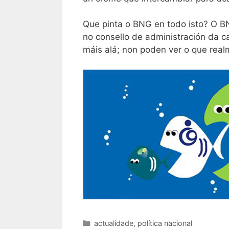
Que pinta o BNG en todo isto? O BN
no consello de administración da ca
máis alá; non poden ver o que rea
Categorías
actualidade
,
política nacional