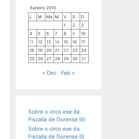
Xaneiro 2010
L
M
Me
M
V
S
D
1
2
3
4
5
6
7
8
9
10
11
12
13
14
15
16
17
18
19
20
21
22
23
24
25
26
27
28
29
30
31
« Dec
Feb »
Sobre o circo ese da
Fiscalía de Ourense (II)
Sobre o circo ese da
Fiscalía de Ourense (I)