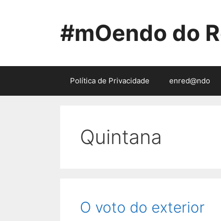
Saltar
ao
#mOendo do R
contido
Política de Privacidade
enred@ndo
Quintana
O voto do exterior