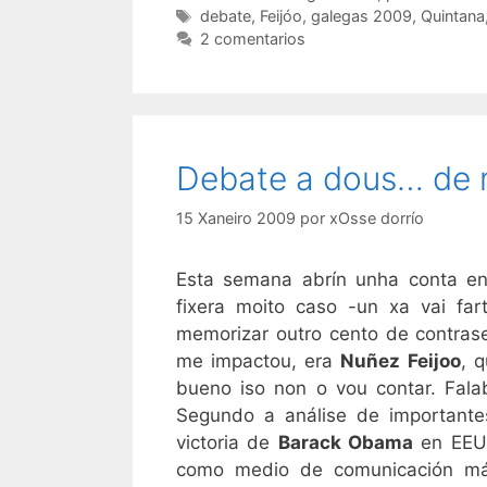
Etiquetas
debate
,
Feijóo
,
galegas 2009
,
Quintana
2 comentarios
Debate a dous… de
15 Xaneiro 2009
por
xOsse dorrío
Esta semana abrín unha conta e
fixera moito caso -un xa vai fa
memorizar outro cento de contrase
me impactou, era
Nuñez Feijoo
, 
bueno iso non o vou contar. Fal
Segundo a análise de importantes 
victoria de
Barack Obama
en EEU
como medio de comunicación má