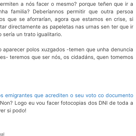
permiten a nós facer o mesmo? porque teñen que ir a
a familia? Deberíannos permitir que outra persoa
s que se aforrarían, agora que estamos en crise, si
ar directamente as papeletas nas urnas sen ter que ir
 sería un trato igualitario.
o aparecer polos xuzgados -temen que unha denuncia
les- teremos que ser nós, os cidadáns, quen tomemos
 aos emigrantes que acrediten o seu voto co documento
 Non? Logo eu vou facer fotocopias dos DNI de toda a
ver si podo!
nal