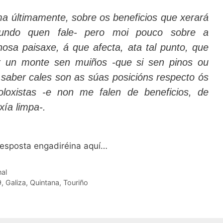
a últimamente, sobre os beneficios que xerará
gundo quen fale- pero moi pouco sobre a
osa paisaxe, á que afecta, ata tal punto, que
r un monte sen muiños -que si sen pinos ou
 saber cales son as súas posicións respecto ós
loxistas -e non me falen de beneficios, de
xía limpa-.
resposta engadiréina aquí…
nal
9
,
Galiza
,
Quintana
,
Touriño