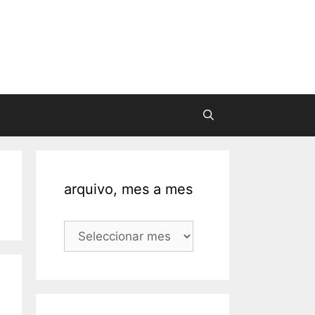
arquivo, mes a mes
arquivo,
mes
a
mes