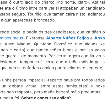
asa ó outro lado do charco -no norte, claro-. Ata tal
e ata o último intre para ver si atopaban un candidato
asaba seguro. Touriño, que tamén caira nisto, adiantou
e algún aparecese bronceado.
rede social e pedín ós tres candidatos, que xa tiñan o
migos meus
. Fixéronse
Alberto Núñez Feijoo
e
Anxo
se Anxo Manuel Quintana González que algúns xa
 non é certo) que tamén teñen blogs e por iso volos
e quere… de momento. Por certo, agora que lla vin a
iosidade- tampouco é certo que a teña máis larga, a
 que non se enfaden comigo por revelar este segredo).
unha persoa imparcial -reparto paus pra todos lados
’ un debate virtual entre estes ‘amiguetes’ e hoxe
ainda sen resposta, pero maña haberá máis preguntas,…
rimeira foi
‘Sobre o concurso eólico’
: