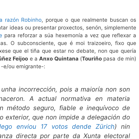
va razón Robinho
, porque o que realmente buscan os
ntar ideas ou presentar proxectos, senón, simplemente
e
para reforzar a súa hexemonía a vez que reflexar a
rias. O subconsciente, que é moi traizoeiro, fixo que
ixese que el tiña que estar no debate, non que quería
úñez Feijoo
e a
Anxo Quintana
(
Touriño
pasa de min)
r -e/ou emigrante-:
 unha incorrección, pois a maioría non son
naceron. A actual normativa en materia
un método seguro, fiable e inequívoco de
no exterior, que non impide a delegación do
lego enviou 17 votos dende Zürich
) nin
anza directa por parte da Xunta electoral