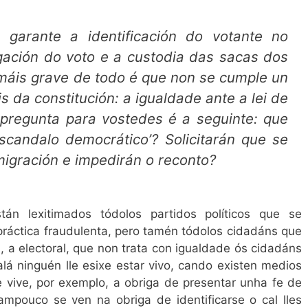
arante a identificación do votante no
egación do voto e a custodia das sacas dos
 máis grave de todo é que non se cumple un
s da constitución: a igualdade ante a lei de
 pregunta para vostedes é a seguinte: que
scandalo democrático’? Solicitarán que se
migración e impedirán o reconto?
án lexitimados tódolos partidos políticos que se
práctica fraudulenta, pero tamén tódolos cidadáns que
, a electoral, que non trata con igualdade ós cidadáns
lá ninguén lle esixe estar vivo, cando existen medios
te vive, por exemplo, a obriga de presentar unha fe de
 tampouco se ven na obriga de identificarse o cal lles