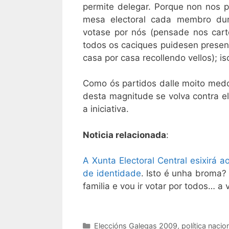
permite delegar. Porque non nos 
mesa electoral cada membro dunh
votase por nós (pensade nos carto
todos os caciques puidesen present
casa por casa recollendo vellos); iso
Como ós partidos dalle moito med
desta magnitude se volva contra e
a iniciativa.
Noticia relacionada
:
A Xunta Electoral Central esixirá
de identidade
. Isto é unha broma?
familia e vou ir votar por todos… a 
Categorías
Eleccións Galegas 2009
,
política nacio