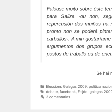
Falóuse moito sobre éste tem
para Galiza -ou non, se
repercusión dos muiños na n
pronto non se poderá pinta
carballos-. A min gostaríame
argumentos dos grupos eco
postos de traballo ou de ener
Se hai 
Categorías
Eleccións Galegas 2009
,
política nacio
Etiquetas
debate
,
facebook
,
Feijóo
,
galegas 200
3 comentarios