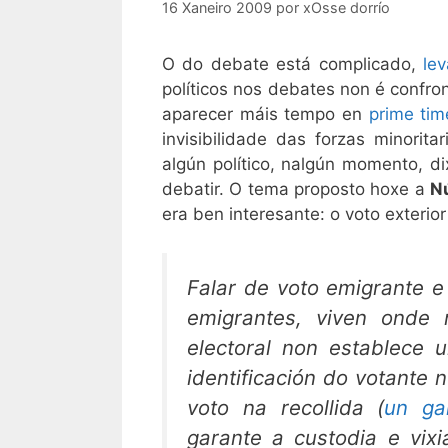
16 Xaneiro 2009
por
xOsse dorrío
O do debate está complicado,
le
políticos nos debates non é confro
aparecer máis tempo en
prime tim
invisibilidade das forzas minorita
algún político, nalgún momento, d
debatir. O tema proposto hoxe a
N
era ben interesante: o voto exterio
Falar de voto emigrante e
emigrantes, viven onde 
electoral non establece 
identificación do votante 
voto na recollida (
un ga
garante a custodia e vixi