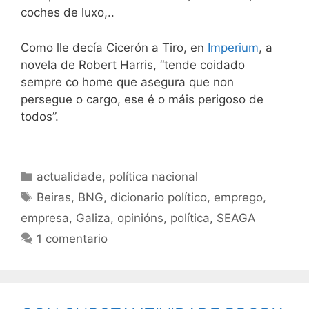
coches de luxo,..
Como lle decía Cicerón a Tiro, en
Imperium
, a
novela de Robert Harris, “tende coidado
sempre co home que asegura que non
persegue o cargo, ese é o máis perigoso de
todos”.
Categorías
actualidade
,
política nacional
Etiquetas
Beiras
,
BNG
,
dicionario político
,
emprego
,
empresa
,
Galiza
,
opinións
,
política
,
SEAGA
1 comentario