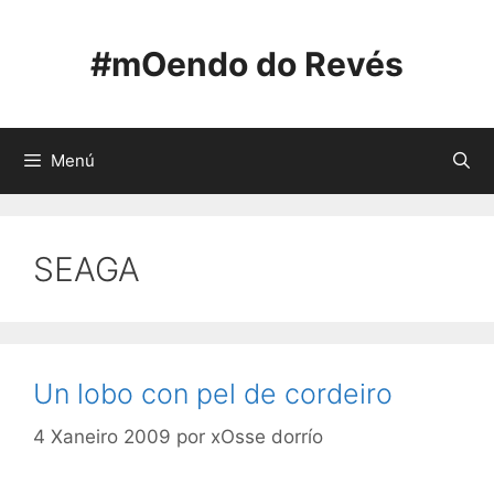
Saltar
ao
#mOendo do Revés
contido
Menú
SEAGA
Un lobo con pel de cordeiro
4 Xaneiro 2009
por
xOsse dorrío