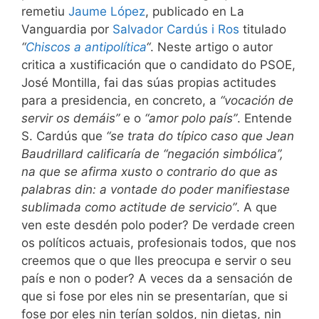
remetiu
Jaume López
, publicado en La
Vanguardia por
Salvador Cardús i Ros
titulado
“
Chiscos a antipolítica
“
. Neste artigo o autor
critica a xustificación que o candidato do PSOE,
José Montilla, fai das súas propias actitudes
para a presidencia, en concreto, a
“vocación de
servir os demáis”
e o
“amor polo país”
. Entende
S. Cardús que
“se trata do típico caso que Jean
Baudrillard calificaría de “negación simbólica”,
na que se afirma xusto o contrario do que as
palabras din: a vontade do poder manifiestase
sublimada como actitude de servicio”
. A que
ven este desdén polo poder? De verdade creen
os políticos actuais, profesionais todos, que nos
creemos que o que lles preocupa e servir o seu
país e non o poder? A veces da a sensación de
que si fose por eles nin se presentarían, que si
fose por eles nin terían soldos, nin dietas, nin