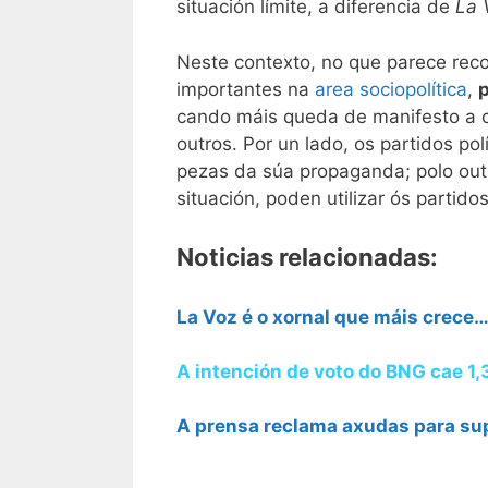
situación límite, a diferencia de
La 
Neste contexto, no que parece reco
importantes na
area sociopolítica
,
p
cando máis queda de manifesto a co
outros. Por un lado, os partidos po
pezas da súa propaganda; polo out
situación, poden utilizar ós partido
Noticias relacionadas:
La Voz é o xornal que máis crece
A intención de voto do BNG cae 1
A prensa reclama axudas para supe