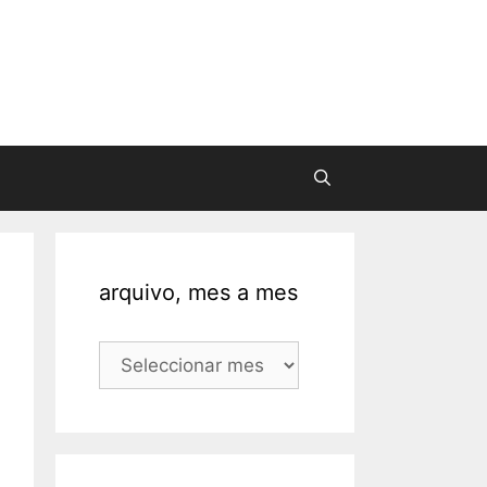
arquivo, mes a mes
arquivo,
mes
a
mes