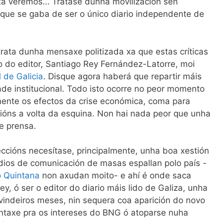
xa veremos… Trátase dunha movilización sen
 que se gaba de ser o único diario independente de
rata dunha mensaxe politizada xa que estas críticas
do do editor, Santiago Rey Fernández-Latorre, moi
 de Galicia
. Disque agora haberá que repartir máis
dade institucional. Todo isto ocorre no peor momento
mente os efectos da crise económica, coma para
ións a volta da esquina. Non hai nada peor que unha
e prensa.
ccións necesítase, principalmente, unha boa xestión
ios de comunicación de masas espallan polo país -
o Quintana
non axudan moito- e ahí é onde saca
, ó ser o editor do diario máis lido de Galiza, unha
vindeiros meses, nin sequera coa aparición do novo
antaxe pra os intereses do BNG ó atoparse nuha