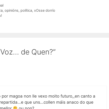
nal
za
,
opinións
,
política
,
xOsse dorrío
A!
A Voz… de Quen?”
ro por magoa non lle vexo moito futuro,,en canto a
l repartida…e que uns…collen máis anaco do que
 mellor
ou non?