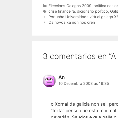
Categorías
Eleccións Galegas 2009
,
política nacio
Etiquetas
crise financeira
,
dicionario político
,
Gali
Por unha Universidade virtual galega X
Os novos xa non nos cren
3 comentarios en “
An
10 Decembro 2008 ás 19:35
o Xornal de galicia non sei, pe
“torta” penso que esta moi ma
deverián. Saúdos e que galle o