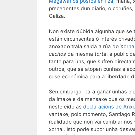
Megawatios postos en liza
, mañá, 
precedentes dun diario, o coruñés,
Galiza.
Non existe dúbida algunha que se t
están circunscritas ó interés priva
anoxado trala saida a rúa do
Xornal
cachos
da mesma
torta
, a publici
tanto para uns, que sufren directa
outros, que se atopan cunhas elecc
crise económica para a liberdade d
Sen embargo, para gañar unhas ele
da imaxe e da mensaxe que os med
neste eido as
declaracións de Anx
vantaxe, polo momento, Santiago Rey
realidade que non vai cambiar nos 
xornal. Isto pode supor unha desv