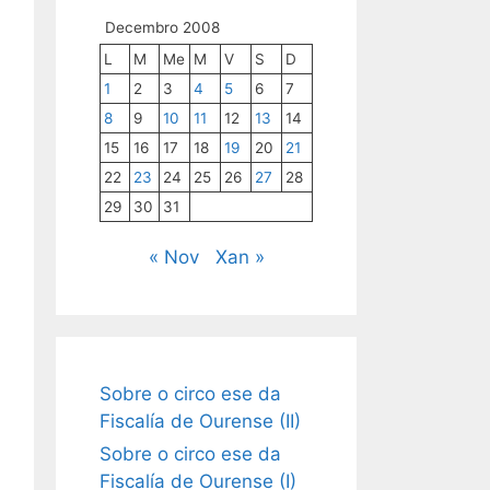
Decembro 2008
L
M
Me
M
V
S
D
1
2
3
4
5
6
7
8
9
10
11
12
13
14
15
16
17
18
19
20
21
22
23
24
25
26
27
28
29
30
31
« Nov
Xan »
Sobre o circo ese da
Fiscalía de Ourense (II)
Sobre o circo ese da
Fiscalía de Ourense (I)