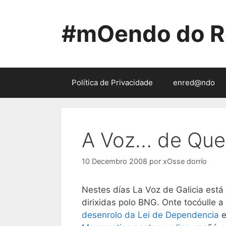
Saltar
ao
#mOendo do R
contido
Política de Privacidade
enred@ndo
A Voz… de Que
10 Decembro 2008
por
xOsse dorrío
Nestes días La Voz de Galicia está
dirixidas polo BNG. Onte tocóulle a
desenrolo da Lei de Dependencia
e