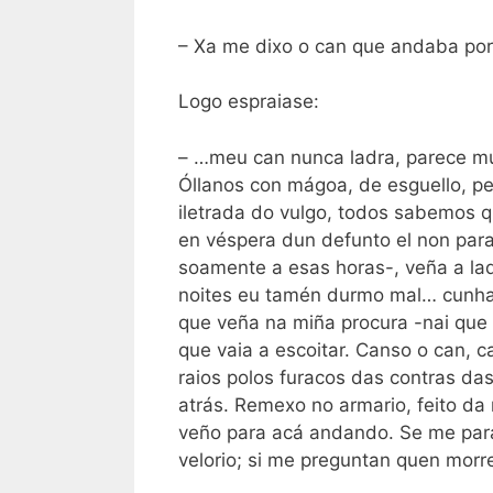
– Xa me dixo o can que andaba po
Logo espraiase:
– …meu can nunca ladra, parece mud
Óllanos con mágoa, de esguello, per
iletrada do vulgo, todos sabemos q
en véspera dun defunto el non par
soamente a esas horas-, veña a lad
noites eu tamén durmo mal… cunha s
que veña na miña procura -nai que a
que vaia a escoitar. Canso o can, c
raios polos furacos das contras das
atrás. Remexo no armario, feito da
veño para acá andando. Se me par
velorio; si me preguntan quen morre