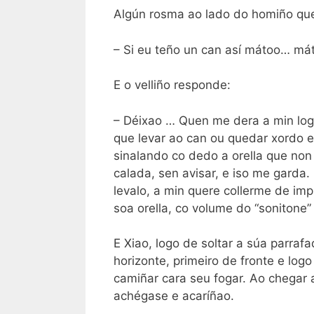
Algún rosma ao lado do homiño que l
– Si eu teño un can así mátoo… má
E o velliño responde:
– Déixao … Quen me dera a min logo
que levar ao can ou quedar xordo eu
sinalando co dedo a orella que non
calada, sen avisar, e iso me garda.
levalo, a min quere collerme de im
soa orella, co volume do “sonitone”
E Xiao, logo de soltar a súa parraf
horizonte, primeiro de fronte e log
camiñar cara seu fogar. Ao chegar 
achégase e acaríñao.