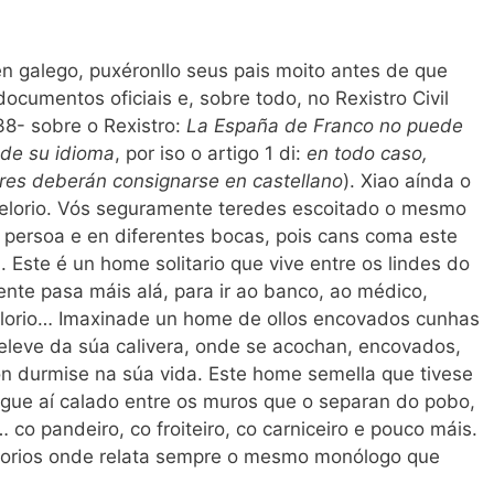
en galego, puxéronllo seus pais moito antes de que
 documentos oficiais e, sobre todo, no Rexistro Civil
38- sobre o Rexistro:
La España de Franco no puede
 de su idioma
, por iso o artigo 1 di:
en todo caso,
res deberán consignarse en castellano
). Xiao aínda o
velorio. Vós seguramente teredes escoitado o mesmo
a persoa e en diferentes bocas, pois cans coma este
 Este é un home solitario que vive entre os lindes do
nte pasa máis alá, para ir ao banco, ao médico,
velorio… Imaxinade un home de ollos encovados cunhas
eleve da súa calivera, onde se acochan, encovados,
non durmise na súa vida. Este home semella que tivese
sigue aí calado entre os muros que o separan do pobo,
co pandeiro, co froiteiro, co carniceiro e pouco máis.
elorios onde relata sempre o mesmo monólogo que