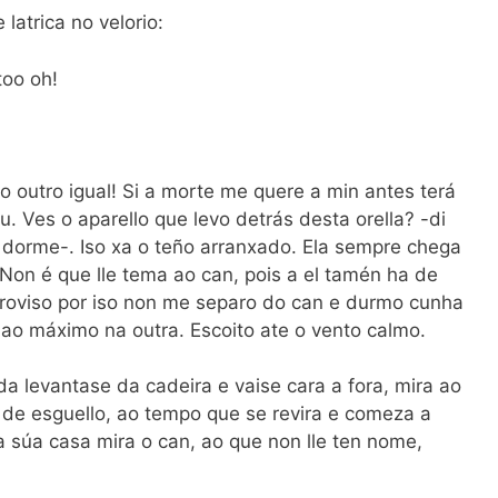
atrica no velorio:
too oh!
 outro igual! Si a morte me quere a min antes terá
. Ves o aparello que levo detrás desta orella? -di
 dorme-. Iso xa o teño arranxado. Ela sempre chega
 Non é que lle tema ao can, pois a el tamén ha de
proviso por iso non me separo do can e durmo cunha
 ao máximo na outra. Escoito ate o vento calmo.
ada levantase da cadeira e vaise cara a fora, mira ao
o de esguello, ao tempo que se revira e comeza a
a súa casa mira o can, ao que non lle ten nome,