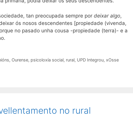
 primaria, podía deixar ós seus descendentes.
 sociedade, tan preocupada sempre por
deixar algo
,
deixar ós nosos descendentes [propiedade (vivenda,
 porque no pasado unha cousa -propiedade (terra)- e a
mo.
nións
,
Ourense
,
psicoloxía social
,
rural
,
UPD Integrou
,
xOsse
ellentamento no rural