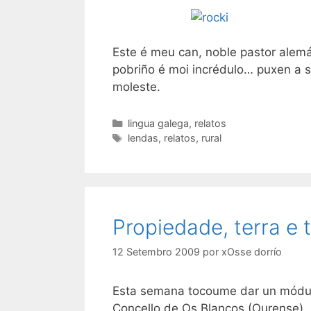
Este é meu can, noble pastor alemán
pobriño é moi incrédulo… puxen a s
moleste.
Categorías
lingua galega
,
relatos
Etiquetas
lendas
,
relatos
,
rural
Propiedade, terra e t
12 Setembro 2009
por
xOsse dorrío
Esta semana tocoume dar un módul
Concello de Os Blancos (Ourense),