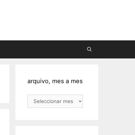
arquivo, mes a mes
arquivo,
mes
a
mes