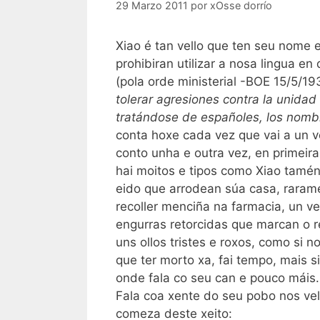
29 Marzo 2011
por
xOsse dorrío
Xiao é tan vello que ten seu nome 
prohibiran utilizar a nosa lingua en
(pola orde ministerial -BOE 15/5/19
tolerar agresiones contra la unidad
tratándose de españoles, los nomb
conta hoxe cada vez que vai a un 
conto unha e outra vez, en primeir
hai moitos e tipos como Xiao tamén.
eido que arrodean súa casa, rarame
recoller menciña na farmacia, un 
engurras retorcidas que marcan o r
uns ollos tristes e roxos, como si 
que ter morto xa, fai tempo, mais 
onde fala co seu can e pouco máis… 
Fala coa xente do seu pobo nos v
comeza deste xeito: