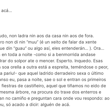
r acá…
o, non ladra nin aos da casa nin aos de fora.
o non di nin “muu” (é un xeito de falar da xente
ue din “guau” ou algo así, eles entenderán… ). Ora…
a en toda a noite -como si a benmorrida andase
rar do solpor ate o mencer. Esperto. Inquedo. Esas
oa orella a outra está a espreita, teméndose o peor,
 pariu!- que aquel ladrido derradeiro sexa o último
anso eu, pasa a noite, sae o sol e entran os primeiros
 fiestras de castiñeiro, aquel que tiñamos no eido de
 mesma árbore, na procura do traxe dos enterros e
an no camiño e preguntan cara onde vou respondo: ao
u, só acado a dicir: alguén de acá.