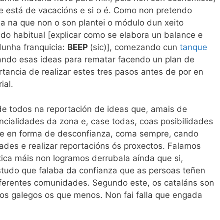
e está de vacacións e si o é. Como non pretendo
ia na que non o son plantei o módulo dun xeito
ndo habitual [explicar como se elabora un balance e
dunha franquicia:
BEEP
(sic)], comezando cun
tanque
ando esas ideas para rematar facendo un plan de
tancia de realizar estes tres pasos antes de por en
ial.
de todos na reportación de ideas que, amais de
cialidades da zona e, case todas, coas posibilidades
de en forma de desconfianza, coma sempre, cando
ades e realizar reportacións ós proxectos. Falamos
ica máis non logramos derrubala aínda que si,
studo que falaba da confianza que as persoas teñen
ferentes comunidades. Segundo este, os cataláns son
os galegos os que menos. Non fai falla que engada