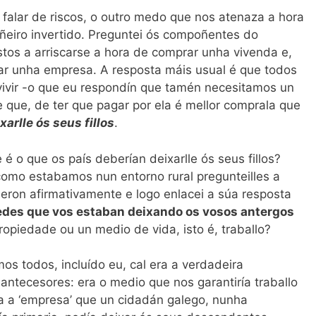
a falar de riscos, o outro medo que nos atenaza a hora
ñeiro invertido. Preguntei ós compoñentes do
stos a arriscarse a hora de comprar unha vivenda e,
ar unha empresa. A resposta máis usual é que todos
ivir -o que eu respondín que tamén necesitamos un
 e que, de ter que pagar por ela é mellor comprala que
arlle ós seus fillos
.
 o que os país deberían deixarlle ós seus fillos?
como estabamos nun entorno rural pregunteilles a
deron afirmativamente e logo enlacei a súa resposta
edes que vos estaban deixando os vosos antergos
opiedade ou un medio de vida, isto é, traballo?
s todos, incluído eu, cal era a verdadeira
antecesores: era o medio que nos garantiría traballo
ra a ‘empresa’ que un cidadán galego, nunha