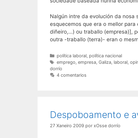
sociedade baseada nunha economía
Nalgún intre da evolución da nosa
esquecemos que era o mellor para 
diñeiro,…) ou traballo (empresa)],
outra -traballo (terra)- eran o mes
Categorías
política laboral
,
política nacional
Etiquetas
emprego
,
empresa
,
Galiza
,
laboral
,
opi
dorrío
4 comentarios
Despoboamento e av
27 Xaneiro 2009
por
xOsse dorrío