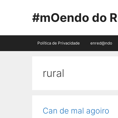
Saltar
ao
#mOendo do R
contido
Política de Privacidade
enred@ndo
rural
Can de mal agoiro