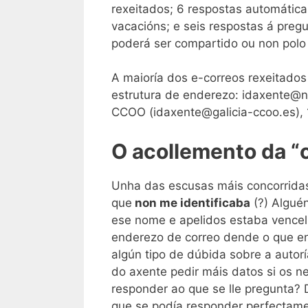
rexeitados; 6 respostas automática
vacacións; e seis respostas á pregu
poderá ser compartido ou non polo
A maioría dos e-correos rexeitado
estrutura de enderezo: idaxente@n
CCOO (idaxente@galicia-ccoo.es), 
O acollemento da “
Unha das escusas máis concorridas p
que
non me identificaba
(?) Algué
ese nome e apelidos estaba vencel
enderezo de correo dende o que env
algún tipo de dúbida sobre a autorí
do axente pedir máis datos si os n
responder ao que se lle pregunta? 
que se podía responder perfectamen