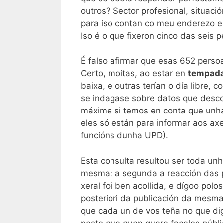
outros? Sector profesional, situació
para iso contan co meu enderezo el
Iso é o que fixeron cinco das seis
É falso afirmar que esas 652 perso
Certo, moitas, ao estar en
tempada
baixa, e outras terían o día libre, 
se indagase sobre datos que desco
máxime si temos en conta que unha 
eles só están para informar aos ax
funcións dunha UPD).
Esta consulta resultou ser toda unh
mesma; a segunda a reacción das p
xeral foi ben acollida, e dígoo pol
posteriori da publicación da mesma
que cada un de vos teña no que dig
posto que quen quere facelos públi