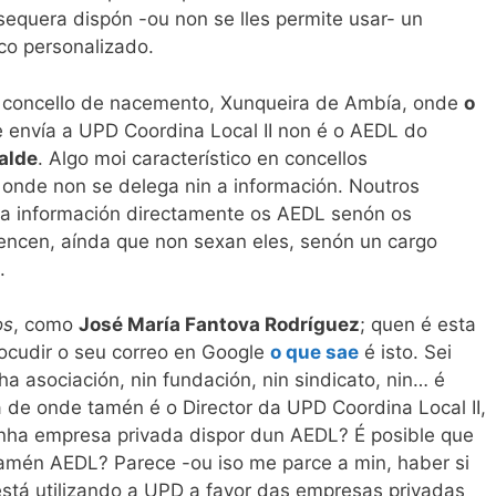
sequera dispón -ou non se lles permite usar- un
co personalizado.
u concello de nacemento, Xunqueira de Ambía, onde
o
 envía a UPD Coordina Local II non é o AEDL do
alde
. Algo moi característico en concellos
 onde non se delega nin a información. Noutros
 a información directamente os AEDL senón os
ncen, aínda que non sexan eles, senón un cargo
.
os
, como
José María Fantova Rodríguez
; quen é esta
rocudir o seu correo en Google
o que sae
é isto. Sei
a asociación, nin fundación, nin sindicato, nin… é
ra de onde tamén é o Director da UPD Coordina Local II,
nha empresa privada dispor dun AEDL? É posible que
mén AEDL? Parece -ou iso me parce a min, haber si
está utilizando a UPD a favor das empresas privadas