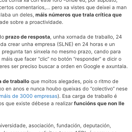
certos comentarios,… pero xa vistes que deixei a man
laba un deles,
máis números que trala crítica que
dade sobre a proactividade.
do
prazo de resposta
, unha xornada de traballo, 24
oida crear unha empresa (SLNE) en 24 horas e un
 pregunta tan sinxela no mesmo prazo, cando para
 máis que facer “clic” no botón “responder” e dicir o
eres ser preciso buscar a orden en Google e axuntala.
 de traballo
que moitos alegades, pois o ritmo de
xo en anos e nunca houbo queixas do “colectivo” nese
 máis de 3000 empresas
). Esa carga de traballo é
os que existe débese a realizar
funcións que non lle
versidade, asociación, fundación, deputación,