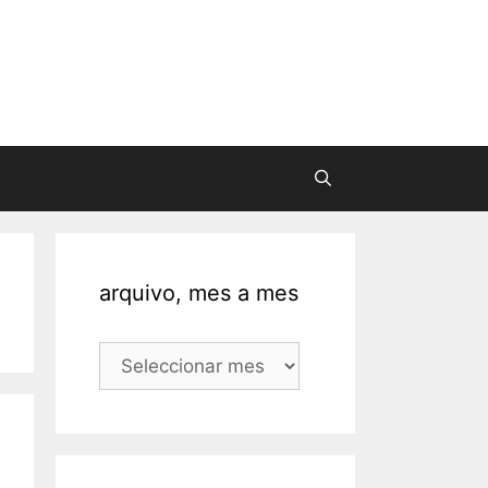
arquivo, mes a mes
arquivo,
mes
a
mes