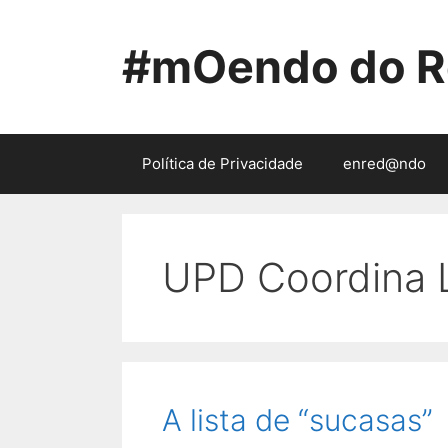
Saltar
ao
#mOendo do R
contido
Política de Privacidade
enred@ndo
UPD Coordina 
A lista de “sucasas”