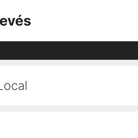
evés
Local