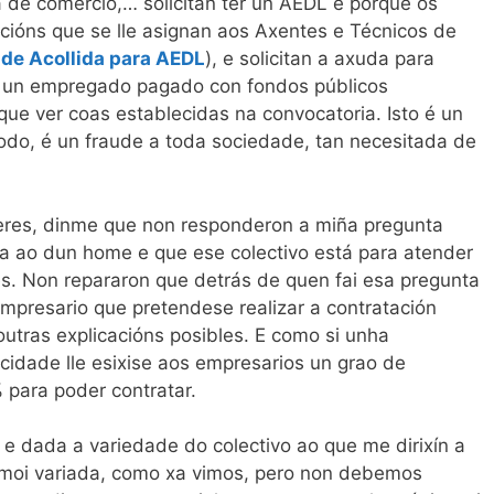
de comercio,… solicitan ter un AEDL é porque os
cións que se lle asignan aos Axentes e Técnicos de
de Acollida para AEDL
), e solicitan a axuda para
er un empregado pagado con fondos públicos
que ver coas establecidas na convocatoria. Isto é un
todo, é un fraude a toda sociedade, tan necesitada de
eres, dinme que non responderon a miña pregunta
 ao dun home e que ese colectivo está para atender
s. Non repararon que detrás de quen fai esa pregunta
mpresario que pretendese realizar a contratación
outras explicacións posibles. E como si unha
idade lle esixise aos empresarios un grao de
 para poder contratar.
 e dada a variedade do colectivo ao que me dirixín a
 moi variada, como xa vimos, pero non debemos