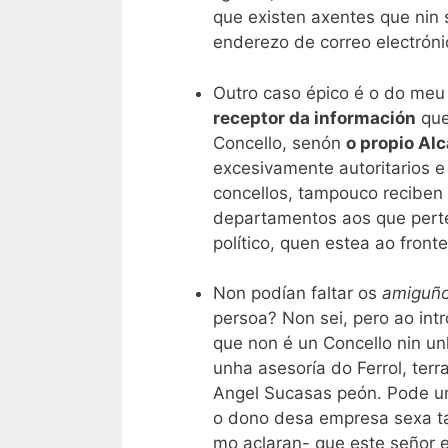
que existen axentes que nin 
enderezo de correo electróni
Outro caso épico é o do me
receptor da información
que
Concello, senón
o propio Alc
excesivamente autoritarios e
concellos, tampouco reciben
departamentos aos que perte
político, quen estea ao fronte
Non podían faltar os
amiguñ
persoa? Non sei, pero ao int
que non é un Concello nin unh
unha asesoría do Ferrol, ter
Angel Sucasas peón. Pode u
o dono desa empresa sexa ta
mo aclaran- que este señor 