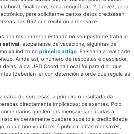
n laboral, finalidade, zona xeográfica,…? Tal vez, pero
ectrónico, para solicitarme cantos datos precisasen.
 persoas das 652 que recibiron a mensaxe.
as non responderon estando no seu posto de traballo.
 estival
, atoparíanse de vacacións, algunhas de
como xa indico no
primeiro artigo
. Falsearía a realidade
ñezo. Aínda así, o número de respostas é desolador,
delas, a da UPD Coordina Local foi para dicir que
entes (deberían ler con detención a orde que regula as
a caixa de sorpresas: a primeira o resultado da
ersoas directamente implicadas: os axentes. Polo
os comentarios que leo nas mensaxes recibidas a
 (isto evidentemente quedará suxeito a credibilidade
o, o que non vou facer é publicar ditas mensaxes,
cos conta xa con este foro -onde eu, por suposto,