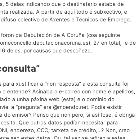
s, 5 delas indicando que o destinatario estaba de
nta realizada. A partir de aquí todo é subxectivo, e
 difuso colectivo de Axentes e Técnicos de Emprego.
s foron da Deputación de A Coruña (coa seguinte
omeconcello.deputacionacoruna.es), 27 en total, e de
16 deles, por causas que descoñezo.
consulta”
ara xustificar a “non resposta” a esta consulta foi
n o entende? Asinaba o e-correo con nome e apelidos,
lado a unha páxina web (esta) e o dominio do
iei a “pregunta” era @moendo.net. Podía existir
a do emisor? Penso que non pero, si así fose, é obriga
ecesita. Que outros datos podían necesitar para
DNI, enderezo, CCC, tarxeta de crédito,…? Non, creo
te sen estes datos. Ou, tal vez se refiran a estes