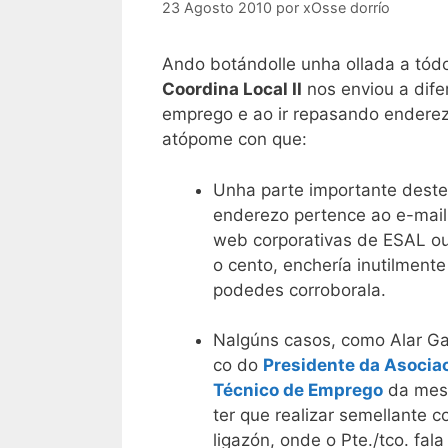
23 Agosto 2010
por
xOsse dorrío
Ando botándolle unha ollada a tódo
Coordina Local II
nos enviou a dife
emprego e ao ir repasando enderez
atópome con que:
Unha parte importante dest
enderezo pertence ao e-mail
web corporativas de ESAL ou
o cento, enchería inutilment
podedes corroborala.
Nalgúns casos, como Alar Ga
co do
Presidente da Asocia
Técnico de Emprego
da mesm
ter que realizar semellante 
ligazón, onde o Pte./tco. fal