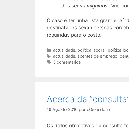
dos seus
amiguiños
. Que po
O caso é ter unha lista grande, aí
destinatarios sexan persoas con ob
requiridas para o posto.
Categorías
actualidade
,
política laboral
,
política loc
Etiquetas
actualidade
,
axentes de emprego
,
denu
3 comentarios
Acerca da “consulta
16 Agosto 2010
por
xOsse dorrío
Os datos obxectivos da consulta fo