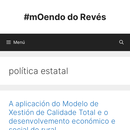
Saltar
ao
#mOendo do Revés
contido
Menú
política estatal
A aplicación do Modelo de
Xestión de Calidade Total e o
desenvolvemento económico e
social do rural