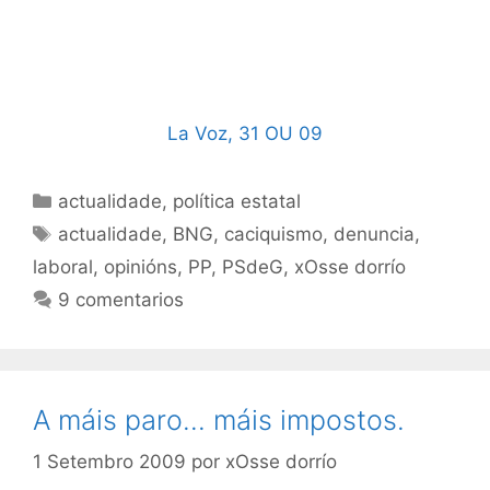
La Voz, 31 OU 09
Categorías
actualidade
,
política estatal
Etiquetas
actualidade
,
BNG
,
caciquismo
,
denuncia
,
laboral
,
opinións
,
PP
,
PSdeG
,
xOsse dorrío
9 comentarios
A máis paro… máis impostos.
1 Setembro 2009
por
xOsse dorrío