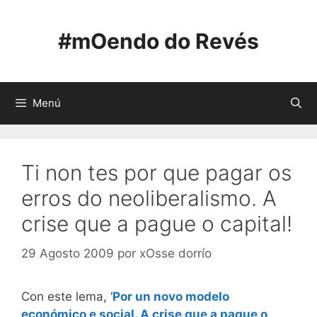
Saltar
ao
#mOendo do Revés
contido
Menú
Ti non tes por que pagar os
erros do neoliberalismo. A
crise que a pague o capital!
29 Agosto 2009
por
xOsse dorrío
Con este lema, ‘
Por un novo modelo
económico e social. A crise que a pague o