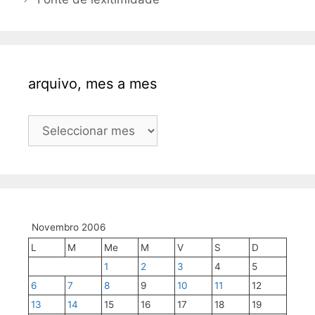
arquivo, mes a mes
arquivo,
mes
a
mes
Novembro 2006
L
M
Me
M
V
S
D
1
2
3
4
5
6
7
8
9
10
11
12
13
14
15
16
17
18
19