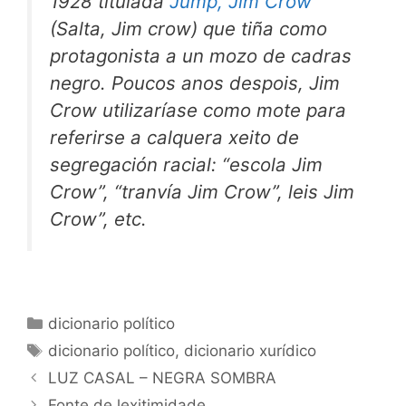
1928 titulada
Jump, Jim Crow
(
Salta, Jim crow
) que tiña como
protagonista a un mozo de cadras
negro. Poucos anos despois, Jim
Crow utilizaríase como mote para
referirse a calquera xeito de
segregación racial: “escola Jim
Crow”, “tranvía Jim Crow”, leis Jim
Crow”, etc.
Categorías
dicionario político
Etiquetas
dicionario político
,
dicionario xurídico
LUZ CASAL – NEGRA SOMBRA
Fonte de lexitimidade