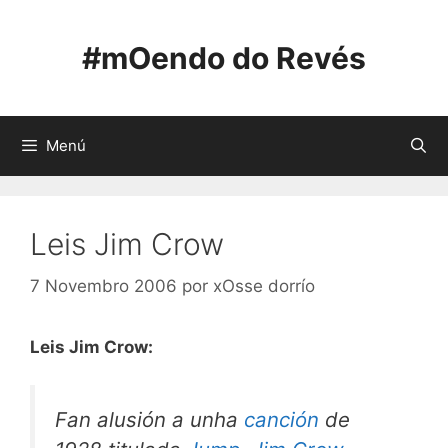
Saltar
ao
#mOendo do Revés
contido
Menú
Leis Jim Crow
7 Novembro 2006
por
xOsse dorrío
Leis Jim Crow:
Fan alusión a unha
canción
de