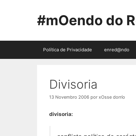
Saltar
ao
#mOendo do R
contido
Política de Privacidade
enred@ndo
Divisoria
13 Novembro 2006
por
xOsse dorrío
divisoria: