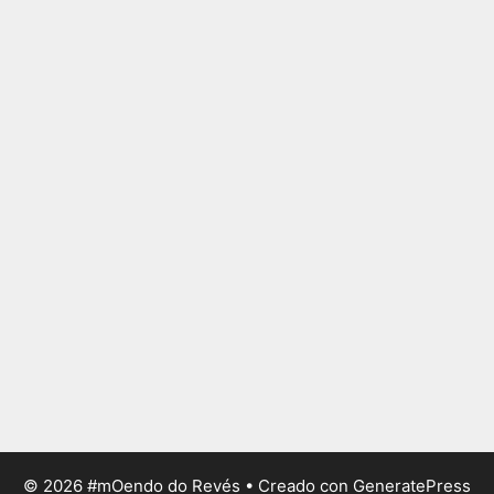
© 2026 #mOendo do Revés
• Creado con
GeneratePress