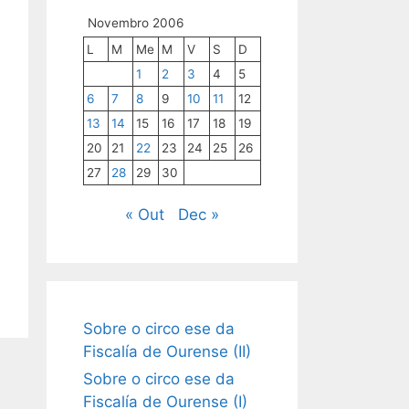
Novembro 2006
L
M
Me
M
V
S
D
1
2
3
4
5
6
7
8
9
10
11
12
13
14
15
16
17
18
19
20
21
22
23
24
25
26
27
28
29
30
« Out
Dec »
Sobre o circo ese da
Fiscalía de Ourense (II)
Sobre o circo ese da
Fiscalía de Ourense (I)