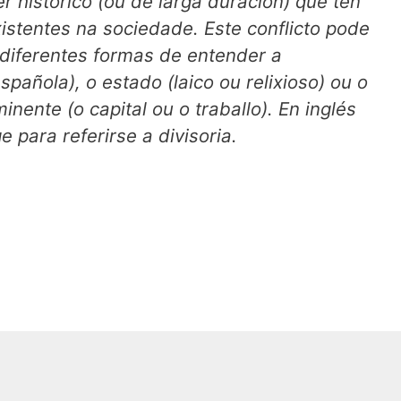
ter histórico (ou de larga duración) que ten
xistentes na sociedade. Este conflicto pode
 diferentes formas de entender a
pañola), o estado (laico ou relixioso) ou o
nente (o capital ou o traballo). En inglés
ge
para referirse a divisoria.