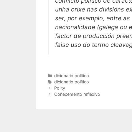
conflicto político de carác
unha orixe nas divisións e
ser, por exemplo, entre as
nacionalidade (galega ou es
factor de producción preemi
faise uso do termo
cleava
Categorías
dicionario político
Etiquetas
dicionario político
Polity
Coñecemento reflexivo