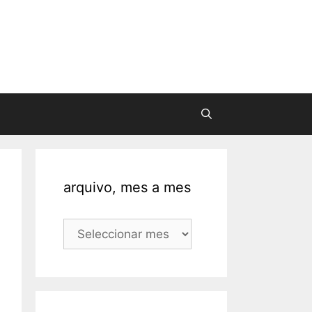
arquivo, mes a mes
arquivo,
mes
a
mes