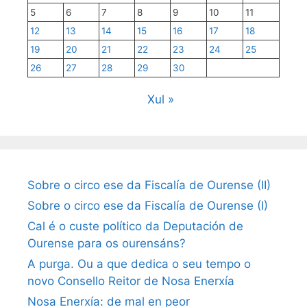
5
6
7
8
9
10
11
12
13
14
15
16
17
18
19
20
21
22
23
24
25
26
27
28
29
30
Xul »
Sobre o circo ese da Fiscalía de Ourense (II)
Sobre o circo ese da Fiscalía de Ourense (I)
Cal é o custe político da Deputación de
Ourense para os ourensáns?
A purga. Ou a que dedica o seu tempo o
novo Consello Reitor de Nosa Enerxía
Nosa Enerxía: de mal en peor