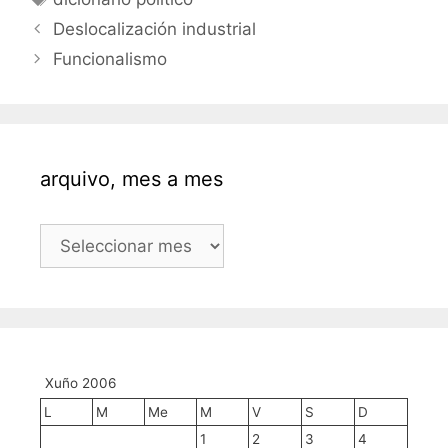
Deslocalización industrial
Funcionalismo
arquivo, mes a mes
arquivo,
mes
a
mes
Xuño 2006
L
M
Me
M
V
S
D
1
2
3
4