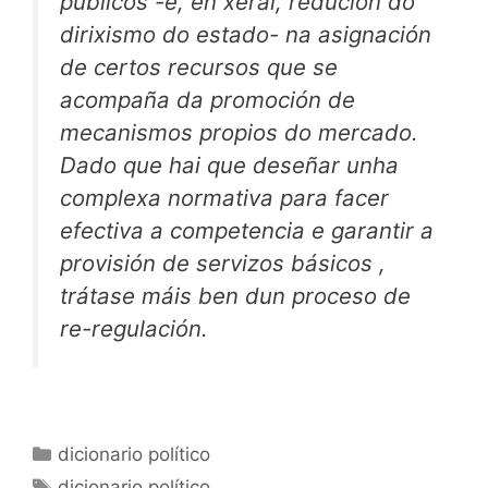
públicos -e, en xeral, redución do
dirixismo do estado- na asignación
de certos recursos que se
acompaña da promoción de
mecanismos propios do mercado.
Dado que hai que deseñar unha
complexa normativa para facer
efectiva a competencia e garantir a
provisión de servizos básicos ,
trátase máis ben dun proceso de
re-regulación.
Categorías
dicionario político
Etiquetas
dicionario político