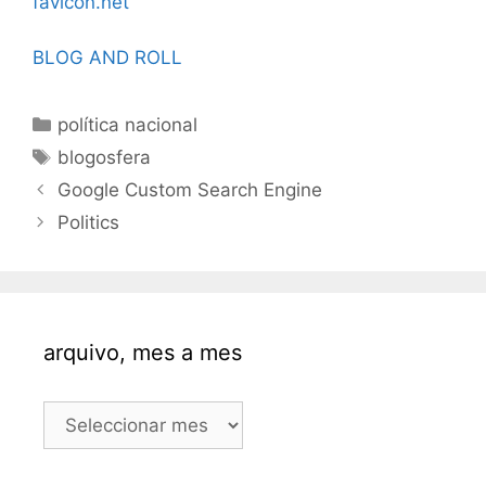
favicon.net
BLOG AND ROLL
Categorías
política nacional
Etiquetas
blogosfera
Google Custom Search Engine
Politics
arquivo, mes a mes
arquivo,
mes
a