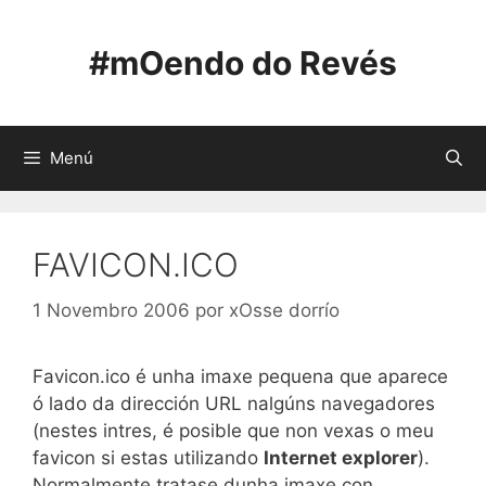
Saltar
ao
#mOendo do Revés
contido
Menú
FAVICON.ICO
1 Novembro 2006
por
xOsse dorrío
Favicon.ico é unha imaxe pequena que aparece
ó lado da dirección URL nalgúns navegadores
(nestes intres, é posible que non vexas o meu
favicon si estas utilizando
Internet explorer
).
Normalmente tratase dunha imaxe con