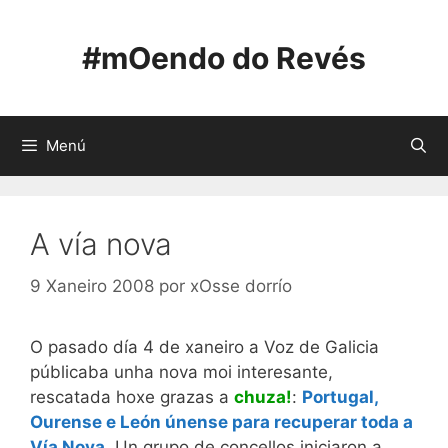
Saltar
ao
#mOendo do Revés
contido
Menú
A vía nova
9 Xaneiro 2008
por
xOsse dorrío
O pasado día 4 de xaneiro a Voz de Galicia
públicaba unha nova moi interesante,
rescatada hoxe grazas a
chuza!
:
Portugal,
Ourense e León únense para recuperar toda a
Vía Nova
. Un grupo de concellos iniciaron a