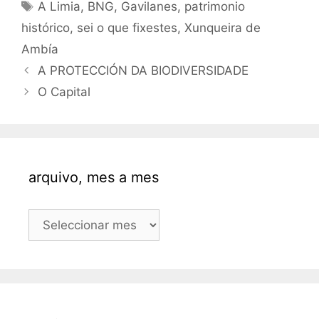
Etiquetas
A Limia
,
BNG
,
Gavilanes
,
patrimonio
histórico
,
sei o que fixestes
,
Xunqueira de
Ambía
A PROTECCIÓN DA BIODIVERSIDADE
O Capital
arquivo, mes a mes
arquivo,
mes
a
mes