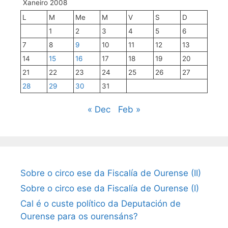
Xaneiro 2008
L
M
Me
M
V
S
D
1
2
3
4
5
6
7
8
9
10
11
12
13
14
15
16
17
18
19
20
21
22
23
24
25
26
27
28
29
30
31
« Dec
Feb »
Sobre o circo ese da Fiscalía de Ourense (II)
Sobre o circo ese da Fiscalía de Ourense (I)
Cal é o custe político da Deputación de
Ourense para os ourensáns?