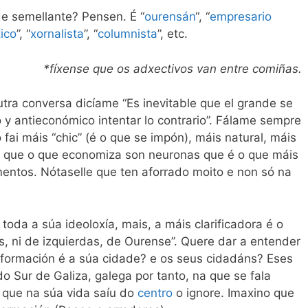
e semellante? Pensen. É “
ourensán
“, “
empresario
tico
”, “
xornalista
”, “
columnista
”, etc.
*fíxense que os adxectivos van entre comiñas.
ra conversa dicíame “Es inevitable que el grande se
o y antieconómico intentar lo contrario”. Fálame sempre
 fai máis “chic” (é o que se impón), máis natural, máis
o que o que economiza son neuronas que é o que máis
entos. Nótaselle que ten aforrado moito e non só na
toda a súa ideoloxía, mais, a máis clarificadora é o
s, ni de izquierdas, de Ourense”. Quere dar a entender
 formación é a súa cidade? e os seus cidadáns? Eses
o Sur de Galiza, galega por tanto, na que se fala
 que na súa vida saíu do
centro
o ignore. Imaxino que