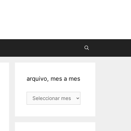
arquivo, mes a mes
arquivo,
mes
a
mes