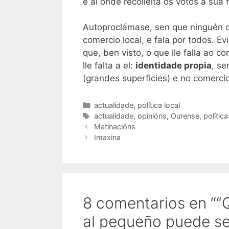
é aí onde recolleita os votos a súa
Autoproclámase, sen que ninguén o
comercio local, e fala por todos. 
que, ben visto, o que lle falla ao 
lle falta a el:
identidade propia
, se
(grandes superficies) e no comercio
Categorías
actualidade
,
política local
Etiquetas
actualidade
,
opinións
,
Ourense
,
política
Matinacións
Imaxina
8 comentarios en ““
al pequeño puede se