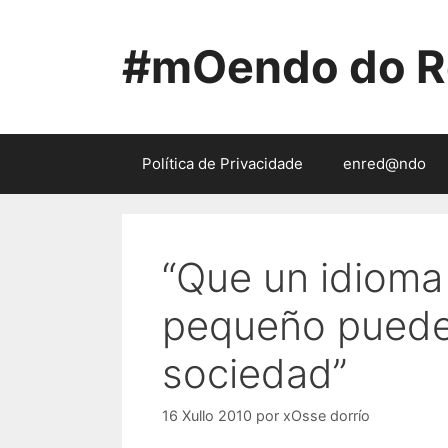
Saltar
ao
#mOendo do R
contido
Política de Privacidade
enred@ndo
“Que un idioma
pequeño puede 
sociedad”
16 Xullo 2010
por
xOsse dorrío