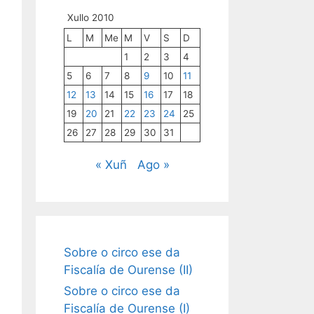
Xullo 2010
L
M
Me
M
V
S
D
1
2
3
4
5
6
7
8
9
10
11
12
13
14
15
16
17
18
19
20
21
22
23
24
25
26
27
28
29
30
31
« Xuñ
Ago »
Sobre o circo ese da
Fiscalía de Ourense (II)
Sobre o circo ese da
Fiscalía de Ourense (I)