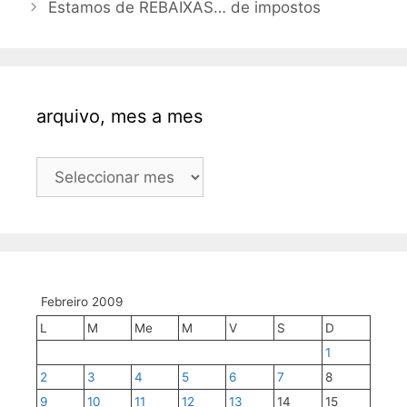
Estamos de REBAIXAS… de impostos
arquivo, mes a mes
arquivo,
mes
a
mes
Febreiro 2009
L
M
Me
M
V
S
D
1
2
3
4
5
6
7
8
9
10
11
12
13
14
15