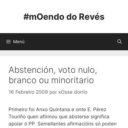
Saltar
ao
#mOendo do Revés
contido
Menú
Abstención, voto nulo,
branco ou minoritario
16 Febreiro 2009
por
xOsse dorrío
Primeiro foi Anxo Quintana e onte E. Pérez
Touriño quen afirmou que absterse significa
apoiar ó PP. Semellantes afirmacións só poden