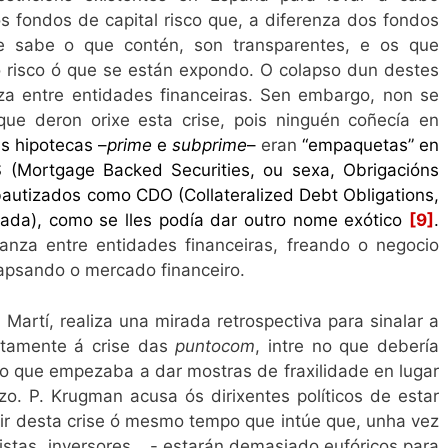
os fondos de capital risco que, a diferenza dos fondos
 se sabe o que contén, son transparentes, e os que
 risco ó que se están expondo. O colapso dun destes
za entre entidades financeiras. Sen embargo, non se
ue deron orixe esta crise, pois ninguén coñecía en
s hipotecas –
prime
e
subprime
–
eran
“empaquetas” en
 (Mortgage Backed Securities, ou sexa, Obrigacións
bautizados como
CDO
(Collateralized Debt Obligations,
zada)
, como se lles podía dar outro nome exótico
[9]
.
anza entre entidades financeiras, freando o negocio
lapsando o mercado financeiro.
 Martí, realiza una mirada retrospectiva para sinalar a
ectamente á crise das
puntocom
, intre no que debería
ro que empezaba a dar mostras de fraxilidade en lugar
zo. P. Krugman acusa ós dirixentes políticos de estar
r desta crise ó mesmo tempo que intúe que, unha vez
istas, inversores,…- estarán demasiado eufóricos para