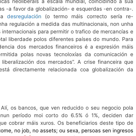
icas neoliberais a escala mundial, coincidindo a súa
as -a favor da globalización- e esquerdas -en contra-.
n a
desregulación
(o termo máis correcto sería re-
unha regulación a medida das multinacionais, non unha
internacionais para permitir o trafico de mercancías e
al liberdade polos diferentes países do mundo. Para
dencia dos mercados financeiros é a expresión máis
ermitida polas novas tecnoloxías da comunicación e
 liberalización dos mercados”. A crise financeira que
stá directamente relacionada coa globalización da
 Alí, os bancos, que ven reducido o seu negocio pola
 nun período moi corto do 6.5% ó 1%, deciden dar
ue cobrar máis xuros. Os beneficiarios deste tipo de
come, no job, no assets; ou sexa, persoas sen ingresos