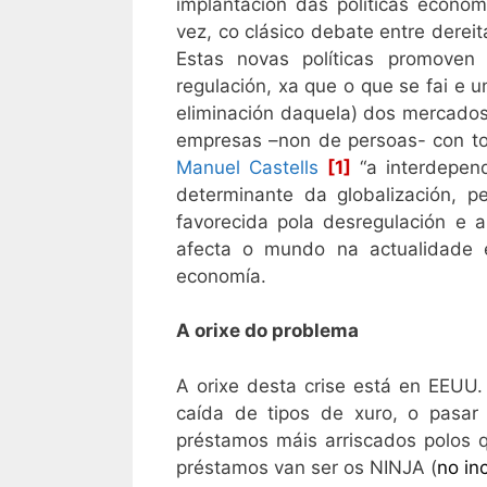
implantación das políticas económ
vez, co clásico debate entre dereit
Estas novas políticas promove
regulación, xa que o que se fai e 
eliminación daquela) dos mercados 
empresas –non de persoas- con tot
Manuel Castells
[1]
“a interdepen
determinante da globalización, p
favorecida pola desregulación e a
afecta o mundo na actualidade e
economía.
A orixe do problema
A orixe desta crise está en EEUU.
caída de tipos de xuro, o pasar
préstamos máis arriscados polos q
préstamos van ser os NINJA (
no in