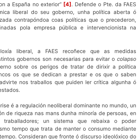
ron a España no exterior”
[4]
. Defende o Pte. da FAES
mica liberal do seu goberno, unha política aberta ó
izada contrapóndoa coas políticas que o precederon,
nadas pola empresa pública e intervencionista na
oxía liberal, a FAES recoñece que as medidas
istintos gobernos son necesarias para evitar o
colapso
berno
sobre os perigos de tratar de dirixir a política
ancos os que se dedican a prestar e os que o saben
advirte nos traballos que puiden ler crítica algunha ó
estados.
crise é a regulación neoliberal dominante no mundo, un
ón de riqueza nas mans dunha minoría de persoas, en
s traballadores; un sistema que rebaixa o poder
mesmo tempo que trata de manter o consumo mediante
mpo. Consideran que fronte ó discurso ideolóxico do