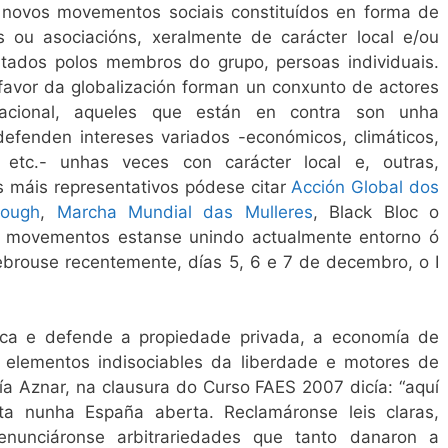
 novos movementos sociais constituídos en forma de
 ou asociacións, xeralmente de carácter local e/ou
rtados polos membros do grupo, persoas individuais.
avor da globalización forman un conxunto de actores
acional, aqueles que están en contra son unha
fenden intereses variados -económicos, climáticos,
as, etc.- unhas veces con carácter local e, outras,
s máis representativos pódese citar
Acción Global dos
nough
,
Marcha Mundial das Mulleres
, Black Bloc o
tes movementos estanse unindo actualmente entorno ó
lebrouse recentemente, días 5, 6 e 7 de decembro, o I
ca e defende a propiedade privada, a economía de
 elementos indisociables da liberdade e motores de
ía Aznar, na clausura do Curso FAES 2007 dicía: “
aquí
a nunha España aberta. Reclamáronse leis claras,
enunciáronse arbitrariedades que tanto danaron a