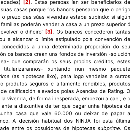
piedades)
[2]
. Estas persoas ían ser beneficiarios de
 suas casas porque “os bancos pensaron que o perigo
 o prezo das súas vivendas estaba subindo: si algún
 familias poderán vender a casa a un prezo superior ó
evolver o diñeiro”
[3]
. Os bancos concederon tantas
u a alcanzar o límite estipulado pola convención de
os concedidos a unha determinada proporción do seu
ción os bancos crean uns fondos de inversión -solución
ilea- que comprarán os seus propios créditos, estes
 titularizarannos- xuntando nun mesmo paquete
rime
(as hipotecas lixo), para logo vendelas a outros
o produtos seguros e altamente rendibles, produtos
 de calificación elevados polas Axencias de Rating. O
la vivenda, de forma inesperada, empezou a caer, e o
e ante a disxuntiva de ter que pagar unha hipoteca de
cunha casa que vale 60.000 ou deixar de pagar a
nco. A decisión habitual dos NINJA foi esta última
dade entre os posuidores de hipotecas
subprime
. Os