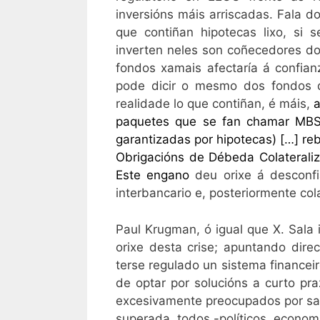
inversións máis arriscadas. Fala d
que contiñan hipotecas lixo, si
inverten neles son coñecedores do
fondos xamais afectaría á confian
pode dicir o mesmo dos fondos q
realidade lo que contiñan, é máis,
a
paquetes que se fan chamar
MBS
garantizadas por hipotecas) […]
re
Obrigacións de Débeda Colaterali
Este engano
deu orixe á desconfi
interbancario e, posteriormente co
Paul Krugman, ó igual que X. Sala i
orixe desta crise; apuntando dir
terse regulado un sistema financei
de optar por solucións a curto pra
excesivamente preocupados por sai
superada, todos -políticos, econom