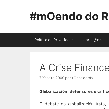
Saltar
ao
#mOendo do R
contido
Política de Privacidade
enred@ndo
A Crise Finance
7 Xaneiro 2009
por
xOsse dorrío
Globalización: defensores e crític
O debate da globalización trata,