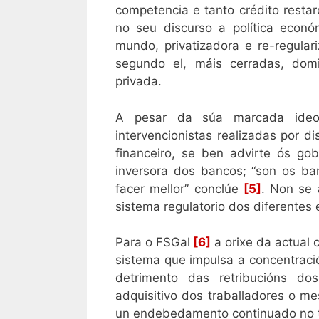
competencia e tanto crédito resta
no seu discurso a política econó
mundo, privatizadora e re-regular
segundo el, máis cerradas, domi
privada.
A pesar da súa marcada ideol
intervencionistas realizadas por d
financeiro, se ben advirte ós go
inversora dos bancos; “son os b
facer mellor” conclúe
[5]
. Non se 
sistema regulatorio dos diferentes 
Para o FSGal
[6]
a orixe da actual 
sistema que impulsa a concentraci
detrimento das retribucións do
adquisitivo dos traballadores o 
un endebedamento continuado no te