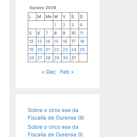
Xaneiro 2009
L
M
Me
M
V
S
D
1
2
3
4
5
6
7
8
9
10
11
12
13
14
15
16
17
18
19
20
21
22
23
24
25
26
27
28
29
30
31
« Dec
Feb »
Sobre o circo ese da
Fiscalía de Ourense (II)
Sobre o circo ese da
Fiscalía de Ourense (I)