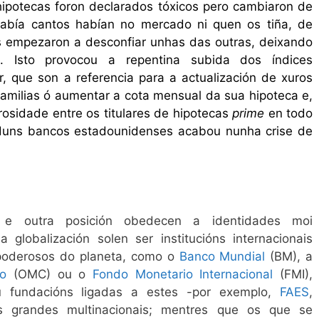
 hipotecas foron declarados tóxicos pero cambiaron de
abía cantos habían no mercado ni quen os tiña, de
s empezaron a desconfiar unhas das outras, deixando
s. Isto provocou a repentina subida dos índices
r, que son a referencia para a actualización de xuros
 familias ó aumentar a cota mensual da sua hipoteca e,
osidade entre os titulares de hipotecas
prime
en todo
duns bancos estadounidenses acabou nunha crise de
e outra posición obedecen a identidades moi
globalización solen ser institucións internacionais
 poderosos do planeta, como o
Banco Mundial
(BM), a
o
(OMC) ou o
Fondo Monetario Internacional
(FMI),
ou fundacións ligadas a estes -por exemplo,
FAES
,
s grandes multinacionais; mentres que os que se