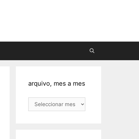
arquivo, mes a mes
arquivo,
mes
a
mes