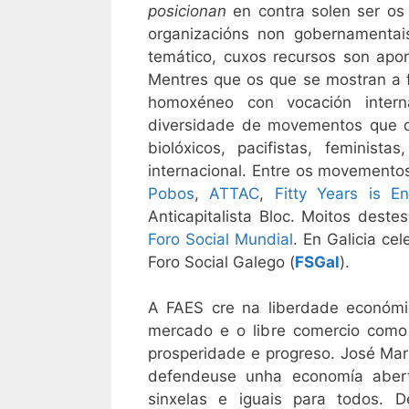
posicionan
en contra solen ser os
organizacións non gobernamentais
temático, cuxos recursos son apo
Mentres que os que se mostran a f
homoxéneo con vocación intern
diversidade de movementos que de
biolóxicos, pacifistas, feminist
internacional. Entre os movemento
Pobos
,
ATTAC
,
Fitty Years is E
Anticapitalista Bloc. Moitos des
Foro Social Mundial
. En Galicia ce
Foro Social Galego (
FSGal
).
A FAES cre na liberdade económi
mercado e o libre comercio como
prosperidade e progreso. José Mar
defendeuse unha economía abert
sinxelas e iguais para todos. D